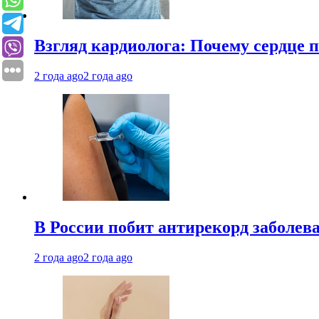
Взгляд кардиолога: Почему сердце п
2 года ago
2 года ago
В России побит антирекорд заболев
2 года ago
2 года ago