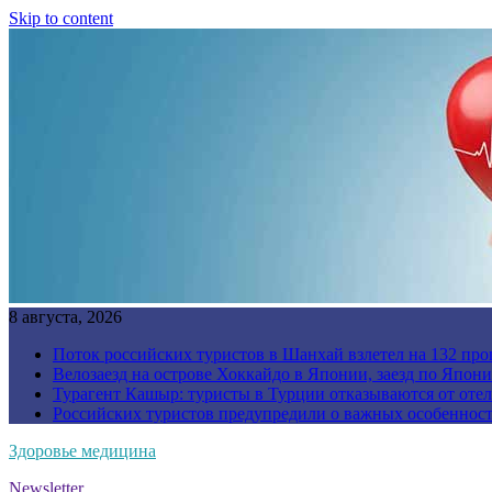
Skip to content
8 августа, 2026
Поток российских туристов в Шанхай взлетел на 132 про
Велозаезд на острове Хоккайдо в Японии, заезд по Япони
Турагент Кашыр: туристы в Турции отказываются от отел
Российских туристов предупредили о важных особенност
Здоровье медицина
Newsletter