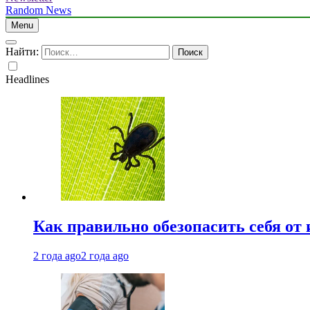
Random News
Menu
Найти:
Headlines
Как правильно обезопасить себя от
2 года ago
2 года ago