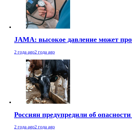
JAMA: высокое давление может про
2 года ago
2 года ago
Россиян предупредили об опасности
2 года ago
2 года ago