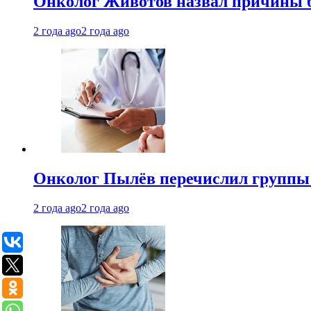
Онколог Животов назвал причины 
2 года ago
2 года ago
Онколог Пылёв перечислил группы
2 года ago
2 года ago