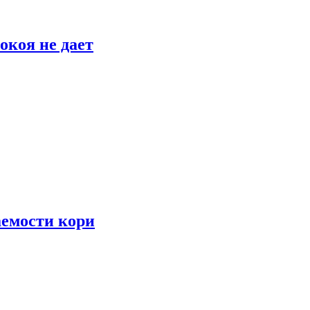
окоя не дает
аемости кори