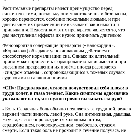
Растительные препараты имеют преимущество перед
синтетическими, поскольку они малотоксичны и безопасны,
хорошо переносятся, особенно пожилыми людьми, и при
длительном их применении не вызывают зависимости и
привыкания. Недостатком этих препаратов является то, что
для наступления эффекта их нужно принимать длительно.
Фенобарбитал содержащие препараты («Валокордин»,
«Корвалол») обладают успокаивающим действием и
способствуют нормализации сна. Однако их длительный
приём может привести к формированию зависимости и при
внезапном прекращении их приёма иногда развивается
«синдром отмены», сопровождающийся в тяжелых случаях
судорогами и галлюцинациями.
«СП»: Предположим, человек почувствовал себя плохо: в
груди колет, в глаза темнеет. Какие симптомы однозначно
указывают на то, что нужно срочно вызывать скорую?
- Боль. Сердечная боль обычно появляется за грудиной, реже в
верхней части живота, левой руке. Она интенсивная, давящая,
жгучая, часто сопровождается холодным потом,
сердцебиением, головокружением, слабостью, страхом
смерти. Если такая боль не проходит в течение получаса, не