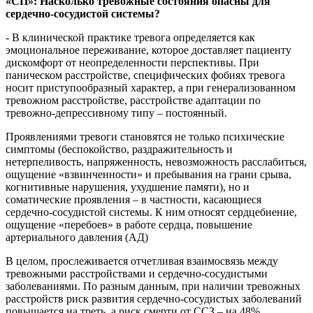
«СП»: Насколько тревожные состояния опасны для
сердечно-сосудистой системы?
- В клинической практике тревога определяется как
эмоциональное переживание, которое доставляет пациенту
дискомфорт от неопределенности перспективы. При
паническом расстройстве, специфических фобиях тревога
носит приступообразный характер, а при генерализованном
тревожном расстройстве, расстройстве адаптации по
тревожно-депрессивному типу – постоянный.
Проявлениями тревоги становятся не только психические
симптомы (беспокойство, раздражительность и
нетерпеливость, напряженность, невозможность расслабиться,
ощущение «взвинченности» и пребывания на грани срыва,
когнитивные нарушения, ухудшение памяти), но и
соматические проявления – в частности, касающиеся
сердечно-сосудистой системы. К ним относят сердцебиение,
ощущение «перебоев» в работе сердца, повышение
артериального давления (АД)
В целом, прослеживается отчетливая взаимосвязь между
тревожными расстройствами и сердечно-сосудистыми
заболеваниями. По разным данным, при наличии тревожных
расстройств риск развития сердечно-сосудистых заболеваний
повышается на треть, а риск смерти от ССЗ – на 48%.