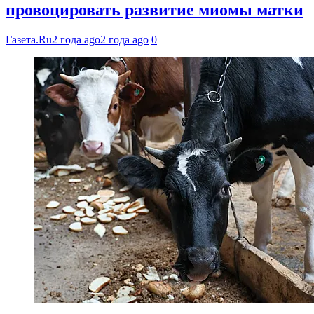
провоцировать развитие миомы матки
Газета.Ru
2 года ago
2 года ago
0