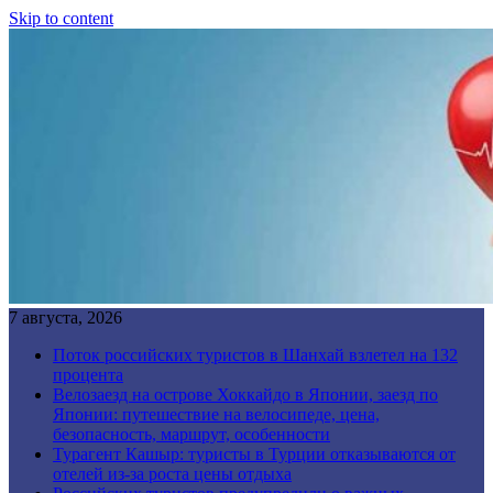
Skip to content
7 августа, 2026
Поток российских туристов в Шанхай взлетел на 132
процента
Велозаезд на острове Хоккайдо в Японии, заезд по
Японии: путешествие на велосипеде, цена,
безопасность, маршрут, особенности
Турагент Кашыр: туристы в Турции отказываются от
отелей из-за роста цены отдыха