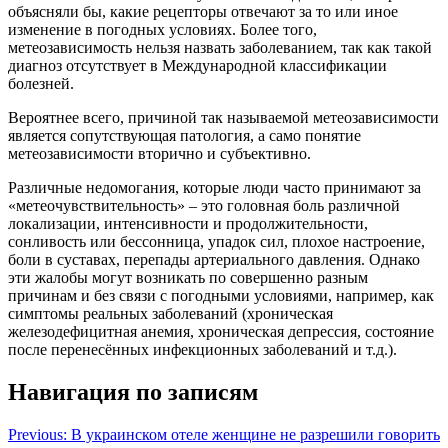
объясняли бы, какие рецепторы отвечают за то или иное
изменение в погодных условиях. Более того,
метеозависимость нельзя назвать заболеванием, так как такой
диагноз отсутствует в Международной классификации
болезней.
Вероятнее всего, причиной так называемой метеозависимости
является сопутствующая патология, а само понятие
метеозависимости вторично и субъективно.
Различные недомогания, которые люди часто принимают за
«метеочувствительность» – это головная боль различной
локализации, интенсивности и продолжительности,
сонливость или бессонница, упадок сил, плохое настроение,
боли в суставах, перепады артериального давления. Однако
эти жалобы могут возникать по совершенно разным
причинам и без связи с погодными условиями, например, как
симптомы реальных заболеваний (хроническая
железодефицитная анемия, хроническая депрессия, состояние
после перенесённых инфекционных заболеваний и т.д.).
Навигация по записям
Previous:
В украинском отеле женщине не разрешили говорить