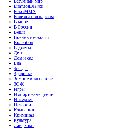
Безумный мир
Биатлон/Лыжи
Бокс/MMA
Болезни и лекарства
В мире
В России
Вещи
Военные новости
Волейбол
Гаджеты
Дети
Дом и сад
Еда
Звёзды
Здоровье
Зимние виды спорта
ЗОЖ
Игры
Импортозамещение
Интернет
Истории
Компании
Криминал
Культура
Лайфхаки