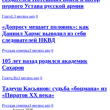
первого Устава русской армии
ГлагоL
3 месяца ago
0
«Допросу мешает половик»: как
Даниил Хармс выводил из себя
следователей НКВД
Русская семерка
3 месяца ago
0
105 лет назад родился академик
Сахаров
Газета.Ru
3 месяца ago
0
Тадеуш Касьянов: судьба «боцмана» из
«Пиратов XX века»
Русская семерка
3 месяца ago
0
Август 2026