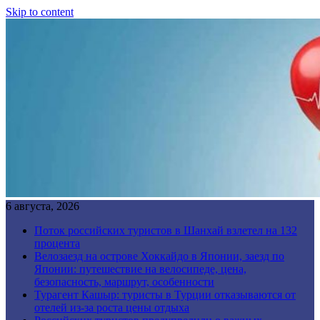
Skip to content
6 августа, 2026
Поток российских туристов в Шанхай взлетел на 132
процента
Велозаезд на острове Хоккайдо в Японии, заезд по
Японии: путешествие на велосипеде, цена,
безопасность, маршрут, особенности
Турагент Кашыр: туристы в Турции отказываются от
отелей из-за роста цены отдыха