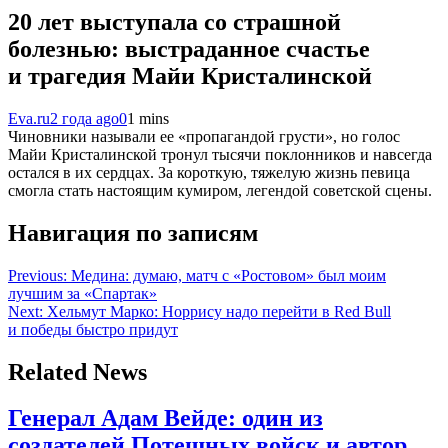
20 лет выступала со страшной
болезнью: выстраданное счастье
и трагедия Майи Кристалинской
Eva.ru
2 года ago
0
1 mins
Чиновники называли ее «пропагандой грусти», но голос
Майи Кристалинской тронул тысячи поклонников и навсегда
остался в их сердцах. За короткую, тяжелую жизнь певица
смогла стать настоящим кумиром, легендой советской сцены.
Навигация по записям
Previous:
Медина: думаю, матч с «Ростовом» был моим
лучшим за «Спартак»
Next:
Хельмут Марко: Норрису надо перейти в Red Bull
и победы быстро придут
Related News
Генерал Адам Вейде: один из
создателей Потешных войск и автор