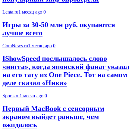
Lenta.ru
1 месяц ago
0
Игры за 30-50 млн руб. окупаются
лучше всего
ComNews.ru
1 месяц ago
0
IShowSpeed послышалось слово
«нигга», когда японский фанат указал
на его тату из One Piece. Тот на самом
деле сказал «Ника»
Sports.ru
1 месяц ago
0
Первый MacBook с сенсорным
экраном выйдет раньше, чем
ожидалось