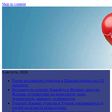
Skip to content
6 августа, 2026
Поток российских туристов в Шанхай взлетел на 132
процента
Велозаезд на острове Хоккайдо в Японии, заезд по
Японии: путешествие на велосипеде, цена,
безопасность, маршрут, особенности
Турагент Кашыр: туристы в Турции отказываются от
отелей из-за роста цены отдыха