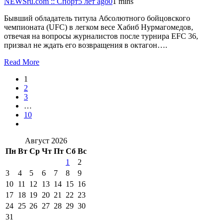
NEWSru.com :: Спорт
5 лет ago
0
1 mins
Бывший обладатель титула Абсолютного бойцовского
чемпионата (UFC) в легком весе Хабиб Нурмагомедов,
отвечая на вопросы журналистов после турнира EFC 36,
призвал не ждать его возвращения в октагон….
Read More
1
2
3
…
10
Август 2026
Пн
Вт
Ср
Чт
Пт
Сб
Вс
1
2
3
4
5
6
7
8
9
10
11
12
13
14
15
16
17
18
19
20
21
22
23
24
25
26
27
28
29
30
31