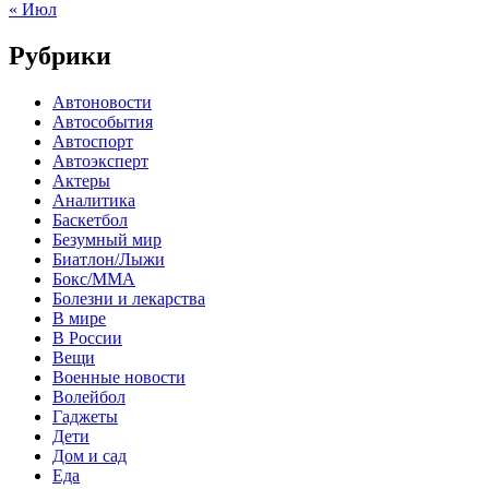
« Июл
Рубрики
Автоновости
Автособытия
Автоспорт
Автоэксперт
Актеры
Аналитика
Баскетбол
Безумный мир
Биатлон/Лыжи
Бокс/MMA
Болезни и лекарства
В мире
В России
Вещи
Военные новости
Волейбол
Гаджеты
Дети
Дом и сад
Еда