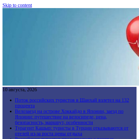
Skip to content
10 августа, 2026
Поток российских туристов в Шанхай взлетел на 132
процента
Велозаезд на острове Хоккайдо в Японии, заезд по
Японии: путешествие на велосипеде, цена,
безопасность, маршрут, особенности
Турагент Кашыр: туристы в Турции отказываются от
отелей из-за роста цены отдыха