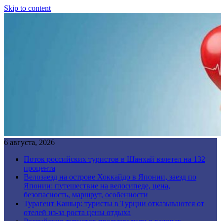
Skip to content
6 августа, 2026
Поток российских туристов в Шанхай взлетел на 132
процента
Велозаезд на острове Хоккайдо в Японии, заезд по
Японии: путешествие на велосипеде, цена,
безопасность, маршрут, особенности
Турагент Кашыр: туристы в Турции отказываются от
отелей из-за роста цены отдыха