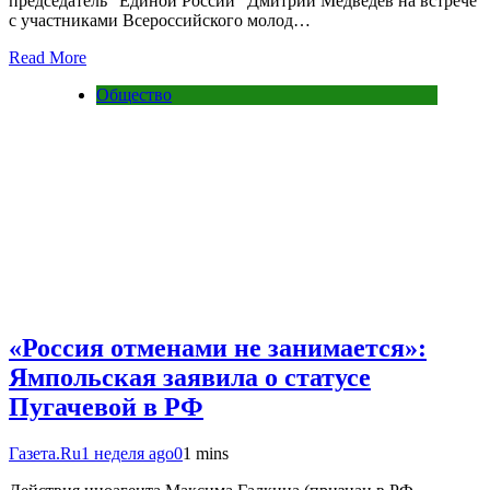
председатель “Единой России” Дмитрий Медведев на встрече
с участниками Всероссийского молод…
Read More
Общество
«Россия отменами не занимается»:
Ямпольская заявила о статусе
Пугачевой в РФ
Газета.Ru
1 неделя ago
0
1 mins