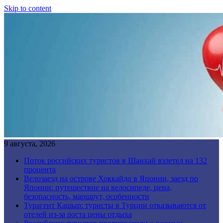
Skip to content
9 августа, 2026
Поток российских туристов в Шанхай взлетел на 132
процента
Велозаезд на острове Хоккайдо в Японии, заезд по
Японии: путешествие на велосипеде, цена,
безопасность, маршрут, особенности
Турагент Кашыр: туристы в Турции отказываются от
отелей из-за роста цены отдыха