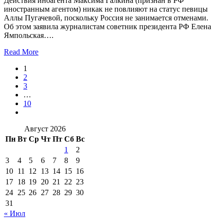
Действия иноагента Максима Галкина (признан в РФ
иностранным агентом) никак не повлияют на статус певицы
Аллы Пугачевой, поскольку Россия не занимается отменами.
Об этом заявила журналистам советник президента РФ Елена
Ямпольская….
Read More
1
2
3
…
10
Август 2026
Пн
Вт
Ср
Чт
Пт
Сб
Вс
1
2
3
4
5
6
7
8
9
10
11
12
13
14
15
16
17
18
19
20
21
22
23
24
25
26
27
28
29
30
31
« Июл