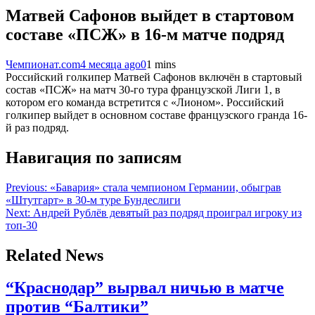
Матвей Сафонов выйдет в стартовом
составе «ПСЖ» в 16-м матче подряд
Чемпионат.com
4 месяца ago
0
1 mins
Российский голкипер Матвей Сафонов включён в стартовый
состав «ПСЖ» на матч 30-го тура французской Лиги 1, в
котором его команда встретится с «Лионом». Российский
голкипер выйдет в основном составе французского гранда 16-
й раз подряд.
Навигация по записям
Previous:
«Бавария» стала чемпионом Германии, обыграв
«Штутгарт» в 30-м туре Бундеслиги
Next:
Андрей Рублёв девятый раз подряд проиграл игроку из
топ-30
Related News
“Краснодар” вырвал ничью в матче
против “Балтики”