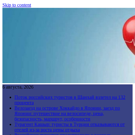
Skip to content
6 августа, 2026
Поток российских туристов в Шанхай взлетел на 132
процента
Велозаезд на острове Хоккайдо в Японии, заезд по
Японии: путешествие на велосипеде, цена,
безопасность, маршрут, особенности
Турагент Кашыр: туристы в Турции отказываются от
отелей из-за роста цены отдыха