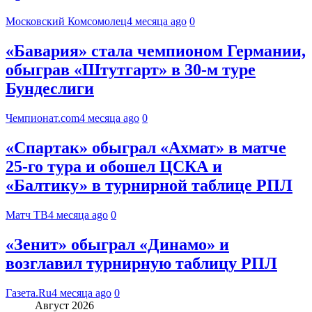
Московский Комсомолец
4 месяца ago
0
«Бавария» стала чемпионом Германии,
обыграв «Штутгарт» в 30-м туре
Бундеслиги
Чемпионат.com
4 месяца ago
0
«Спартак» обыграл «Ахмат» в матче
25‑го тура и обошел ЦСКА и
«Балтику» в турнирной таблице РПЛ
Матч ТВ
4 месяца ago
0
«Зенит» обыграл «Динамо» и
возглавил турнирную таблицу РПЛ
Газета.Ru
4 месяца ago
0
Август 2026