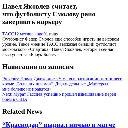
Павел Яковлев считает,
что футболисту Смолову рано
завершать карьеру
ТАСС
12 месяцев ago
0
1 mins
Футболист Федор Смолов еще способен играть на высоком
уровне. Такое мнение ТАСС высказал бывший футболист
московского «Спартака» Павел Яковлев, который сейчас
выступает за «Броук Бойз».
Навигация по записям
Previous:
Новак Джокович: «У меня в расписании нет ничего,
кроме „Больших шлемов“. Двухнедельные „Мастерсы“
мне больше не нравятся»
Next:
Мурат Гассиев успешно прошёл взвешивание перед
боем в США
Related News
“Краснодар” вырвал ничью в матче