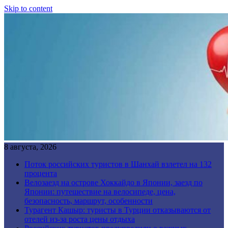
Skip to content
8 августа, 2026
Поток российских туристов в Шанхай взлетел на 132
процента
Велозаезд на острове Хоккайдо в Японии, заезд по
Японии: путешествие на велосипеде, цена,
безопасность, маршрут, особенности
Турагент Кашыр: туристы в Турции отказываются от
отелей из-за роста цены отдыха