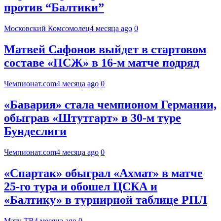
против “Балтики”
Московский Комсомолец
4 месяца ago
0
Матвей Сафонов выйдет в стартовом
составе «ПСЖ» в 16-м матче подряд
Чемпионат.com
4 месяца ago
0
«Бавария» стала чемпионом Германии,
обыграв «Штутгарт» в 30-м туре
Бундеслиги
Чемпионат.com
4 месяца ago
0
«Спартак» обыграл «Ахмат» в матче
25‑го тура и обошел ЦСКА и
«Балтику» в турнирной таблице РПЛ
Матч ТВ
4 месяца ago
0