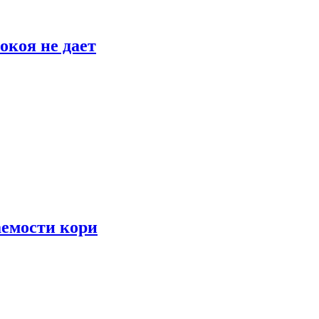
окоя не дает
аемости кори