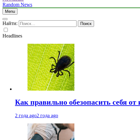
Random News
Menu
Найти:
Headlines
Как правильно обезопасить себя от
2 года ago
2 года ago