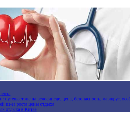
цента
и: путешествие на велосипеде, цена, безопасность, маршрут, ос
ей из-за роста цены отдыха
ях отдыха в Китае