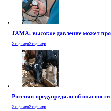
JAMA: высокое давление может про
2 года ago
2 года ago
Россиян предупредили об опасности
2 года ago
2 года ago