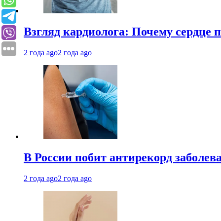
Взгляд кардиолога: Почему сердце п
2 года ago
2 года ago
В России побит антирекорд заболев
2 года ago
2 года ago