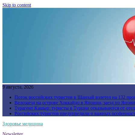
Skip to content
9 августа, 2026
Поток российских туристов в Шанхай взлетел на 132 про
Велозаезд на острове Хоккайдо в Японии, заезд по Япони
Турагент Кашыр: туристы в Турции отказываются от отел
Российских туристов предупредили о важных особенност
Здоровье медицина
Newsletter