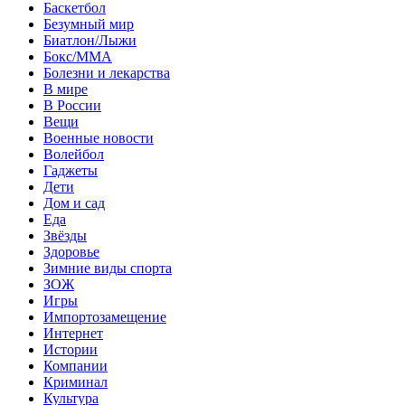
Баскетбол
Безумный мир
Биатлон/Лыжи
Бокс/MMA
Болезни и лекарства
В мире
В России
Вещи
Военные новости
Волейбол
Гаджеты
Дети
Дом и сад
Еда
Звёзды
Здоровье
Зимние виды спорта
ЗОЖ
Игры
Импортозамещение
Интернет
Истории
Компании
Криминал
Культура