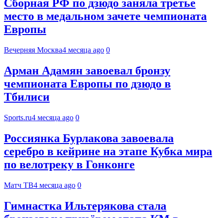
Сборная РФ по дзюдо заняла третье
место в медальном зачете чемпионата
Европы
Вечерняя Москва
4 месяца ago
0
Арман Адамян завоевал бронзу
чемпионата Европы по дзюдо в
Тбилиси
Sports.ru
4 месяца ago
0
Россиянка Бурлакова завоевала
серебро в кейрине на этапе Кубка мира
по велотреку в Гонконге
Матч ТВ
4 месяца ago
0
Гимнастка Ильтерякова стала