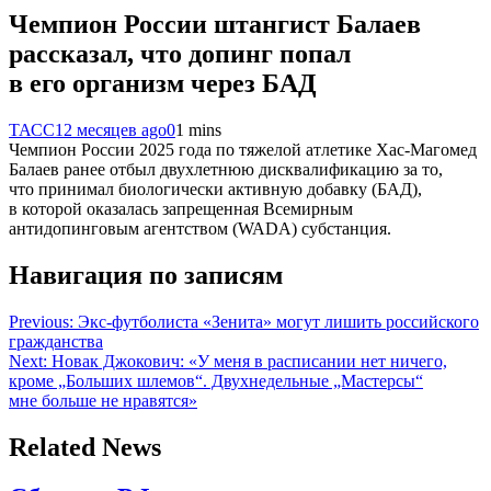
Чемпион России штангист Балаев
рассказал, что допинг попал
в его организм через БАД
ТАСС
12 месяцев ago
0
1 mins
Чемпион России 2025 года по тяжелой атлетике Хас-Магомед
Балаев ранее отбыл двухлетнюю дисквалификацию за то,
что принимал биологически активную добавку (БАД),
в которой оказалась запрещенная Всемирным
антидопинговым агентством (WADA) субстанция.
Навигация по записям
Previous:
Экс-футболиста «Зенита» могут лишить российского
гражданства
Next:
Новак Джокович: «У меня в расписании нет ничего,
кроме „Больших шлемов“. Двухнедельные „Мастерсы“
мне больше не нравятся»
Related News