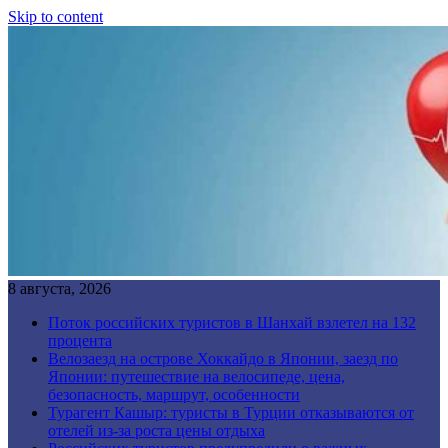
Skip to content
8 августа, 2026
Поток российских туристов в Шанхай взлетел на 132
процента
Велозаезд на острове Хоккайдо в Японии, заезд по
Японии: путешествие на велосипеде, цена,
безопасность, маршрут, особенности
Турагент Кашыр: туристы в Турции отказываются от
отелей из-за роста цены отдыха