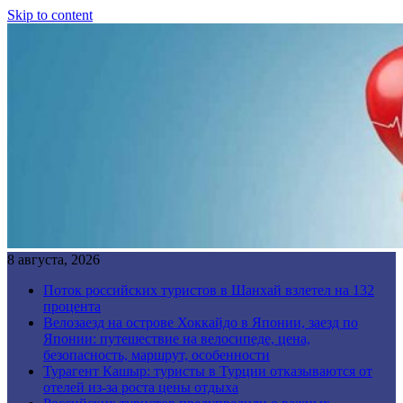
Skip to content
8 августа, 2026
Поток российских туристов в Шанхай взлетел на 132
процента
Велозаезд на острове Хоккайдо в Японии, заезд по
Японии: путешествие на велосипеде, цена,
безопасность, маршрут, особенности
Турагент Кашыр: туристы в Турции отказываются от
отелей из-за роста цены отдыха