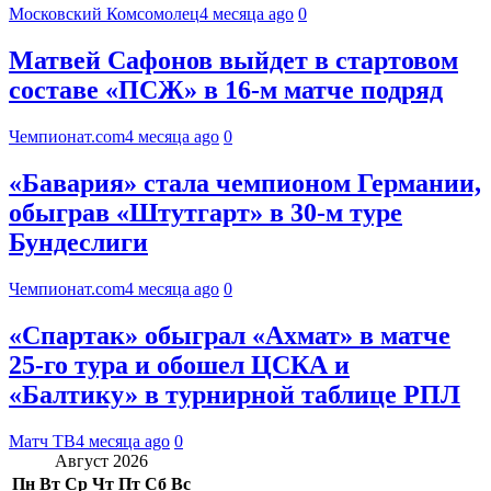
Московский Комсомолец
4 месяца ago
0
Матвей Сафонов выйдет в стартовом
составе «ПСЖ» в 16-м матче подряд
Чемпионат.com
4 месяца ago
0
«Бавария» стала чемпионом Германии,
обыграв «Штутгарт» в 30-м туре
Бундеслиги
Чемпионат.com
4 месяца ago
0
«Спартак» обыграл «Ахмат» в матче
25‑го тура и обошел ЦСКА и
«Балтику» в турнирной таблице РПЛ
Матч ТВ
4 месяца ago
0
Август 2026
Пн
Вт
Ср
Чт
Пт
Сб
Вс