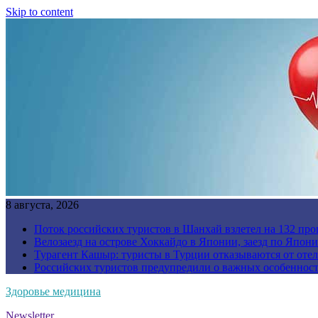
Skip to content
8 августа, 2026
Поток российских туристов в Шанхай взлетел на 132 про
Велозаезд на острове Хоккайдо в Японии, заезд по Япони
Турагент Кашыр: туристы в Турции отказываются от отел
Российских туристов предупредили о важных особенност
Здоровье медицина
Newsletter