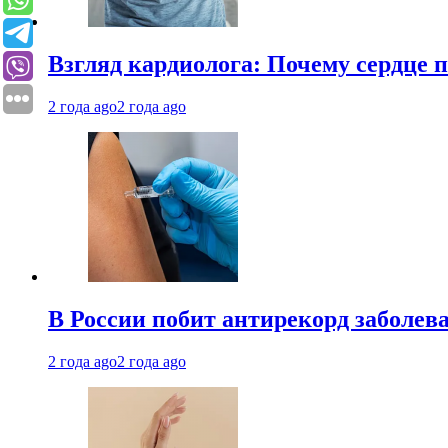
Взгляд кардиолога: Почему сердце п
2 года ago
2 года ago
В России побит антирекорд заболев
2 года ago
2 года ago