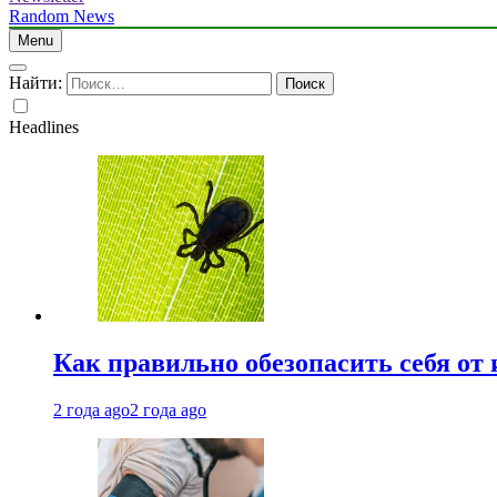
Random News
Menu
Найти:
Headlines
Как правильно обезопасить себя от
2 года ago
2 года ago