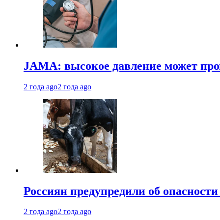
JAMA: высокое давление может про
2 года ago
2 года ago
Россиян предупредили об опасности
2 года ago
2 года ago