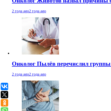
Онколог Животов назвал причины 
2 года ago
2 года ago
Онколог Пылёв перечислил группы
2 года ago
2 года ago