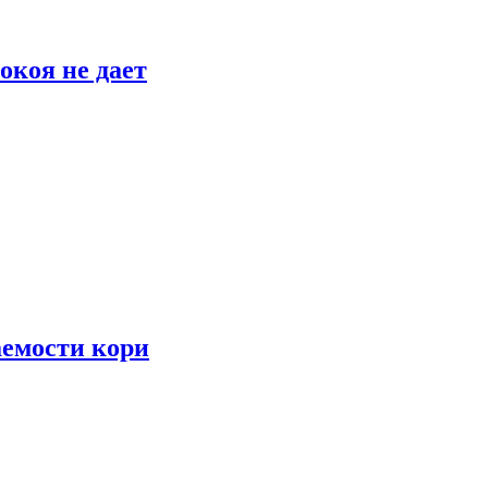
окоя не дает
аемости кори