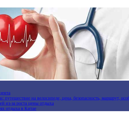
цента
и: путешествие на велосипеде, цена, безопасность, маршрут, ос
ей из-за роста цены отдыха
ях отдыха в Китае