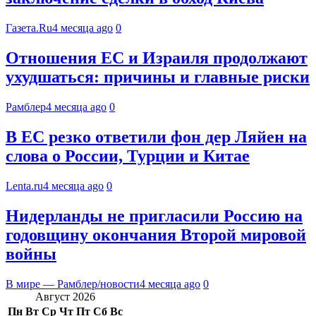
Газета.Ru
4 месяца ago
0
Отношения ЕС и Израиля продолжают
ухудшаться: причины и главные риски
Рамблер
4 месяца ago
0
В ЕС резко ответили фон дер Ляйен на
слова о России, Турции и Китае
Lenta.ru
4 месяца ago
0
Нидерланды не пригласили Россию на
годовщину окончания Второй мировой
войны
В мире — Рамблер/новости
4 месяца ago
0
Август 2026
Пн
Вт
Ср
Чт
Пт
Сб
Вс