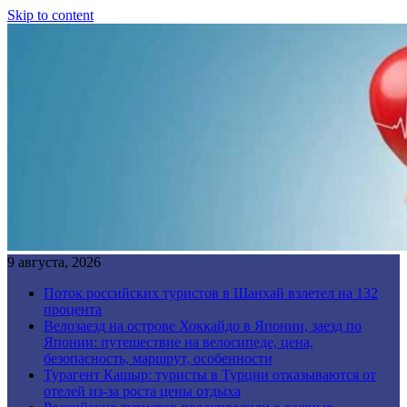
Skip to content
9 августа, 2026
Поток российских туристов в Шанхай взлетел на 132
процента
Велозаезд на острове Хоккайдо в Японии, заезд по
Японии: путешествие на велосипеде, цена,
безопасность, маршрут, особенности
Турагент Кашыр: туристы в Турции отказываются от
отелей из-за роста цены отдыха