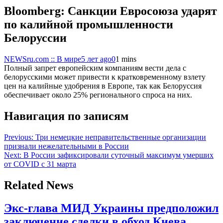
Bloomberg: Санкции Евросоюза ударят
по калийной промышленности
Белоруссии
NEWSru.com :: В мире
5 лет ago
0
1 mins
Полный запрет европейским компаниям вести дела с
белорусскими может привести к кратковременному взлету
цен на калийные удобрения в Европе, так как Белоруссия
обеспечивает около 25% регионального спроса на них.
Навигация по записям
Previous:
Три немецкие неправительственные организации
признали нежелательными в России
Next:
В России зафиксировали суточный максимум умерших
от COVID с 31 марта
Related News
Экс-глава МИД Украины предположил
заключение сделки в обход Киева