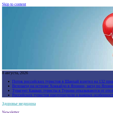
Skip to content
8 августа, 2026
Поток российских туристов в Шанхай взлетел на 132 про
Велозаезд на острове Хоккайдо в Японии, заезд по Япони
Турагент Кашыр: туристы в Турции отказываются от отел
Российских туристов предупредили о важных особенност
Здоровье медицина
Newsletter