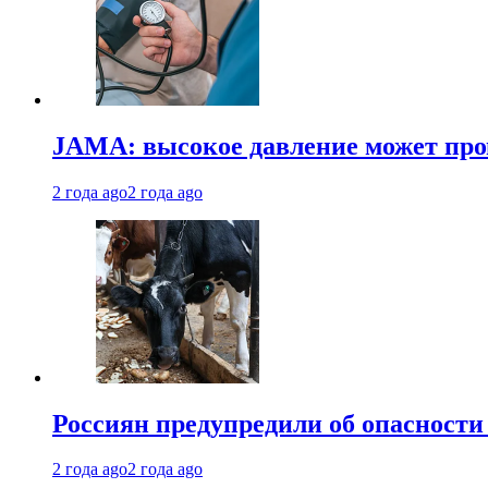
JAMA: высокое давление может про
2 года ago
2 года ago
Россиян предупредили об опасности
2 года ago
2 года ago