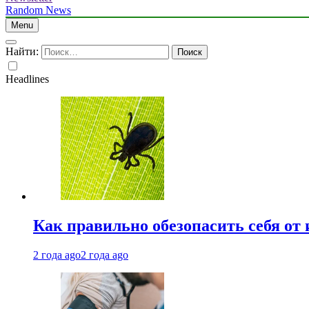
Random News
Menu
Найти:
Headlines
Как правильно обезопасить себя от
2 года ago
2 года ago