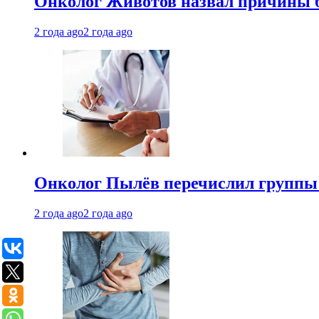
Онколог Животов назвал причины 
2 года ago
2 года ago
Онколог Пылёв перечислил группы
2 года ago
2 года ago