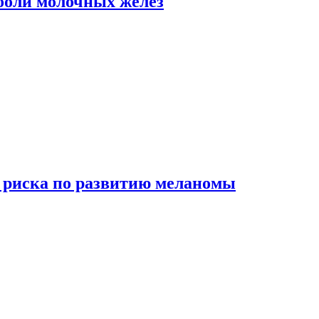
боли молочных желез
 риска по развитию меланомы