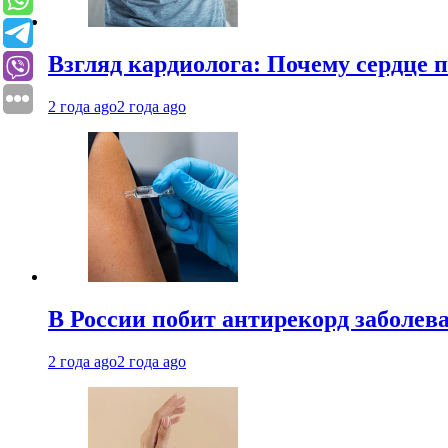
Взгляд кардиолога: Почему сердце п
2 года ago
2 года ago
В России побит антирекорд заболев
2 года ago
2 года ago