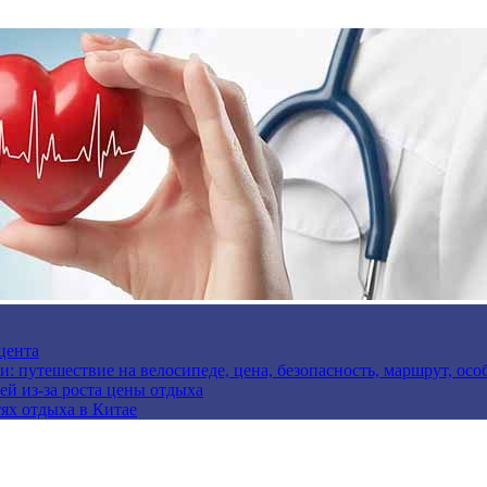
цента
и: путешествие на велосипеде, цена, безопасность, маршрут, ос
ей из-за роста цены отдыха
ях отдыха в Китае