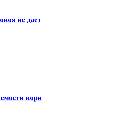
окоя не дает
аемости кори