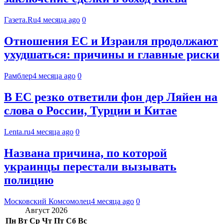
Газета.Ru
4 месяца ago
0
Отношения ЕС и Израиля продолжают
ухудшаться: причины и главные риски
Рамблер
4 месяца ago
0
В ЕС резко ответили фон дер Ляйен на
слова о России, Турции и Китае
Lenta.ru
4 месяца ago
0
Названа причина, по которой
украинцы перестали вызывать
полицию
Московский Комсомолец
4 месяца ago
0
Август 2026
Пн
Вт
Ср
Чт
Пт
Сб
Вс