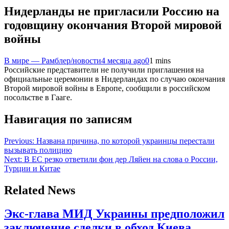
Нидерланды не пригласили Россию на
годовщину окончания Второй мировой
войны
В мире — Рамблер/новости
4 месяца ago
0
1 mins
Российские представители не получили приглашения на
официальные церемонии в Нидерландах по случаю окончания
Второй мировой войны в Европе, сообщили в российском
посольстве в Гааге.
Навигация по записям
Previous:
Названа причина, по которой украинцы перестали
вызывать полицию
Next:
В ЕС резко ответили фон дер Ляйен на слова о России,
Турции и Китае
Related News
Экс-глава МИД Украины предположил
заключение сделки в обход Киева