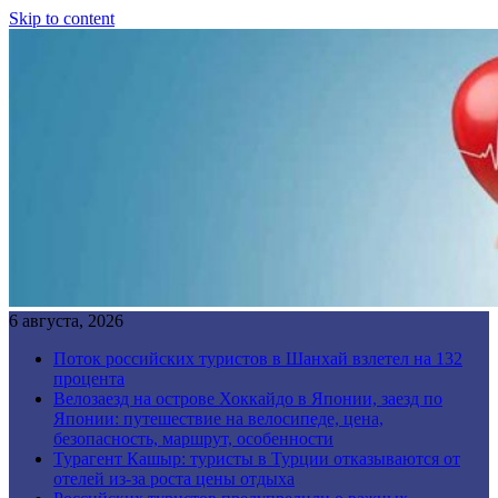
Skip to content
6 августа, 2026
Поток российских туристов в Шанхай взлетел на 132
процента
Велозаезд на острове Хоккайдо в Японии, заезд по
Японии: путешествие на велосипеде, цена,
безопасность, маршрут, особенности
Турагент Кашыр: туристы в Турции отказываются от
отелей из-за роста цены отдыха