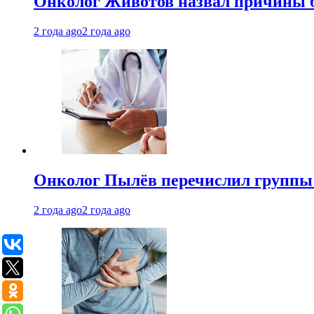
Онколог Животов назвал причины 
2 года ago
2 года ago
Онколог Пылёв перечислил группы
2 года ago
2 года ago