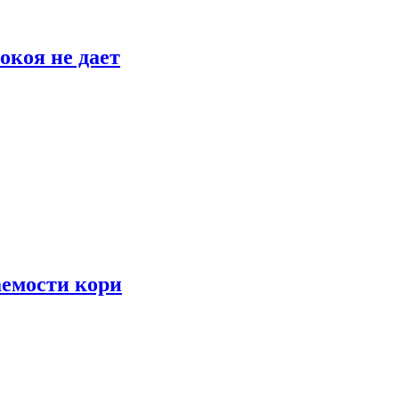
окоя не дает
аемости кори