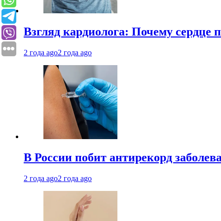
Взгляд кардиолога: Почему сердце п
2 года ago
2 года ago
В России побит антирекорд заболев
2 года ago
2 года ago