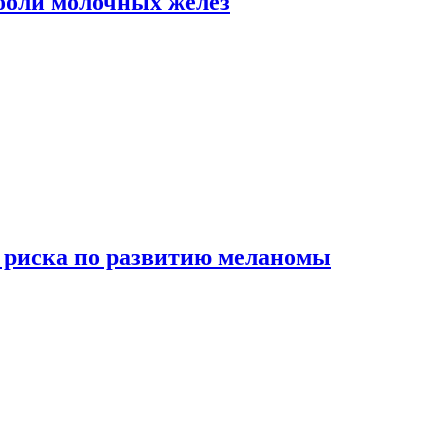
боли молочных желез
 риска по развитию меланомы