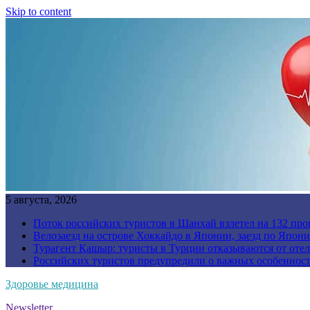
Skip to content
5 августа, 2026
Поток российских туристов в Шанхай взлетел на 132 про
Велозаезд на острове Хоккайдо в Японии, заезд по Япони
Турагент Кашыр: туристы в Турции отказываются от отел
Российских туристов предупредили о важных особенност
Здоровье медицина
Newsletter