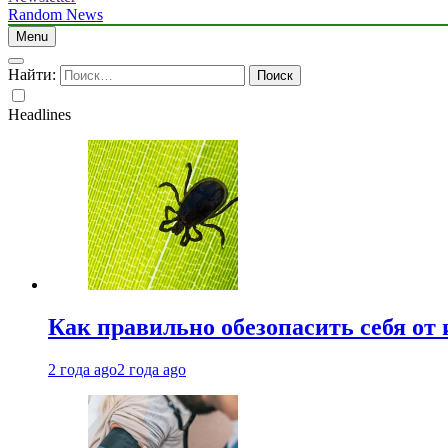
Random News
Menu
Найти:
Headlines
Как правильно обезопасить себя от
2 года ago
2 года ago