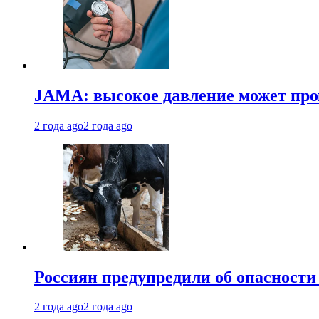
JAMA: высокое давление может про
2 года ago
2 года ago
Россиян предупредили об опасности
2 года ago
2 года ago