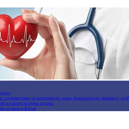
цента
и: путешествие на велосипеде, цена, безопасность, маршрут, ос
ей из-за роста цены отдыха
ях отдыха в Китае