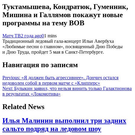
Туктамышева, Кондратюк, Гуменник,
Мишина и Галлямов покажут новые
программы на тему ВОВ
Матч ТВ
2 года ago
0
1 mins
Традиционный ледовый гала‑концерт Ильи Авербуха
«Любимые песни о главном», посвященный Дню Победы
и Дню Труда, пройдет 5 мая в Санкт‑Петербурге.
Навигация по записям
Previous:
«Я должен быть агрессивнее». Дончич остался
недоволен собой в первом матче с «Клипперс»
Next:
Булыкин заявил, что нельзя винить только Галактионова
в результатах «Локомотива»
Related News
Илья Малинин выполнил три задних
сальто подряд на ледовом шоу