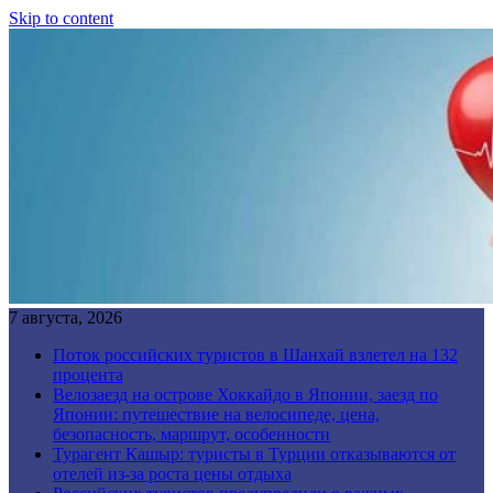
Skip to content
7 августа, 2026
Поток российских туристов в Шанхай взлетел на 132
процента
Велозаезд на острове Хоккайдо в Японии, заезд по
Японии: путешествие на велосипеде, цена,
безопасность, маршрут, особенности
Турагент Кашыр: туристы в Турции отказываются от
отелей из-за роста цены отдыха