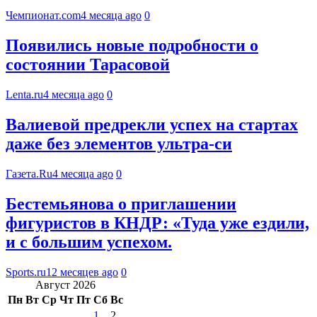
Чемпионат.com
4 месяца ago
0
Появились новые подробности о
состоянии Тарасовой
Lenta.ru
4 месяца ago
0
Валиевой предрекли успех на стартах
даже без элементов ультра-си
Газета.Ru
4 месяца ago
0
Бестемьянова о приглашении
фигуристов в КНДР: «Туда уже ездили,
и с большим успехом.
Sports.ru
12 месяцев ago
0
Август 2026
Пн
Вт
Ср
Чт
Пт
Сб
Вс
1
2