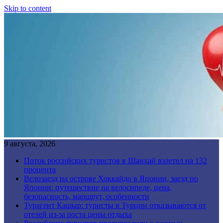
Skip to content
9 августа, 2026
Поток российских туристов в Шанхай взлетел на 132
процента
Велозаезд на острове Хоккайдо в Японии, заезд по
Японии: путешествие на велосипеде, цена,
безопасность, маршрут, особенности
Турагент Кашыр: туристы в Турции отказываются от
отелей из-за роста цены отдыха