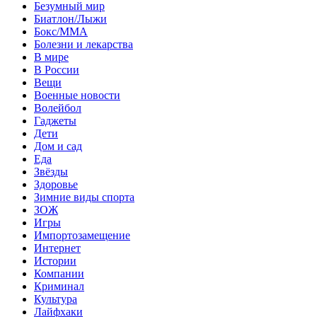
Безумный мир
Биатлон/Лыжи
Бокс/MMA
Болезни и лекарства
В мире
В России
Вещи
Военные новости
Волейбол
Гаджеты
Дети
Дом и сад
Еда
Звёзды
Здоровье
Зимние виды спорта
ЗОЖ
Игры
Импортозамещение
Интернет
Истории
Компании
Криминал
Культура
Лайфхаки