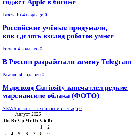
гаджет Apple в багаже
Газета.Ru
4 года ago
0
Российские учёные придумали,
как сделать взгляд роботов умнее
Ferra.ru
4 года ago
0
В России разработали замену Telegram
Рамблер
4 года ago
0
Марсоход Curiosity запечатлел редкие
марсианские облака (ФОТО)
NEWSru.com :: Технологии
5 лет ago
0
Август 2026
Пн
Вт
Ср
Чт
Пт
Сб
Вс
1
2
3
4
5
6
7
8
9