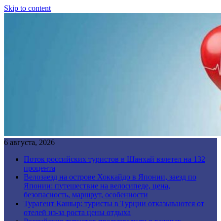
Skip to content
6 августа, 2026
Поток российских туристов в Шанхай взлетел на 132
процента
Велозаезд на острове Хоккайдо в Японии, заезд по
Японии: путешествие на велосипеде, цена,
безопасность, маршрут, особенности
Турагент Кашыр: туристы в Турции отказываются от
отелей из-за роста цены отдыха