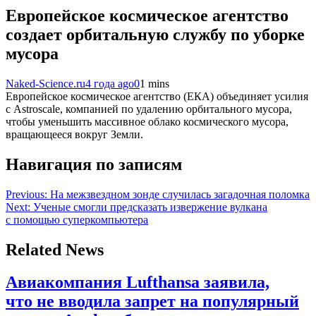
Европейское космическое агентство
создает орбитальную службу по уборке
мусора
Naked-Science.ru
4 года ago
0
1 mins
Европейское космическое агентство (ЕКА) объединяет усилия
с Astroscale, компанией по удалению орбитального мусора,
чтобы уменьшить массивное облако космического мусора,
вращающееся вокруг Земли.
Навигация по записям
Previous:
На межзвездном зонде случилась загадочная поломка
Next:
Ученые смогли предсказать извержение вулкана
с помощью суперкомпьютера
Related News
Авиакомпания Lufthansa заявила,
что не вводила запрет на популярный