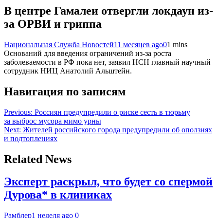
В центре Гамалеи отвергли локдаун из-
за ОРВИ и гриппа
Национальная Служба Новостей
11 месяцев ago
0
1 mins
Оснований для введения ограничений из-за роста
заболеваемости в РФ пока нет, заявил НСН главный научный
сотрудник НИЦ Анатолий Альштейн.
Навигация по записям
Previous:
Россиян предупредили о риске сесть в тюрьму
за выброс мусора мимо урны
Next:
Жителей российского города предупредили об оползнях
и подтоплениях
Related News
Эксперт раскрыл, что будет со спермой
Дурова* в клиниках
Рамблер
1 неделя ago
0