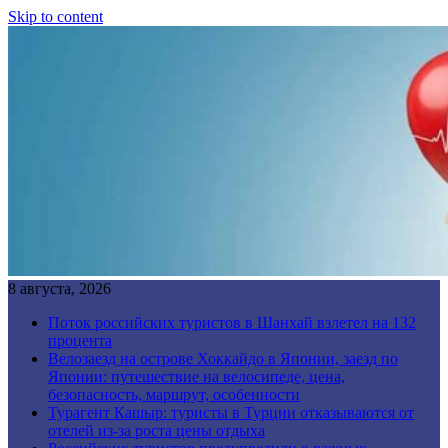
Skip to content
8 августа, 2026
Поток российских туристов в Шанхай взлетел на 132
процента
Велозаезд на острове Хоккайдо в Японии, заезд по
Японии: путешествие на велосипеде, цена,
безопасность, маршрут, особенности
Турагент Кашыр: туристы в Турции отказываются от
отелей из-за роста цены отдыха