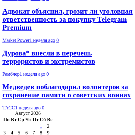
Адвокат объяснил, грозит ли уголовная
ответственность за покупку Telegram
Premium
Market Power
1 неделя ago
0
Дурова* внесли в перечень
террористов и экстремистов
Рамблер
1 неделя ago
0
Медведев поблагодарил волонтеров за
сохранение памяти о советских воинах
ТАСС
1 неделя ago
0
Август 2026
Пн
Вт
Ср
Чт
Пт
Сб
Вс
1
2
3
4
5
6
7
8
9