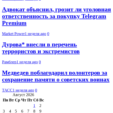
Адвокат объяснил, грозит ли уголовная
ответственность за покупку Telegram
Premium
Market Power
1 неделя ago
0
Дурова* внесли в перечень
террористов и экстремистов
Рамблер
1 неделя ago
0
Медведев поблагодарил волонтеров за
сохранение памяти о советских воинах
ТАСС
1 неделя ago
0
Август 2026
Пн
Вт
Ср
Чт
Пт
Сб
Вс
1
2
3
4
5
6
7
8
9