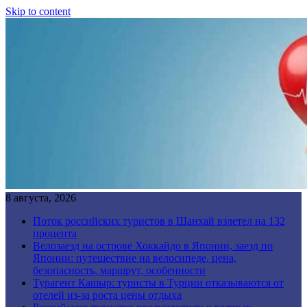
Skip to content
8 августа, 2026
Поток российских туристов в Шанхай взлетел на 132
процента
Велозаезд на острове Хоккайдо в Японии, заезд по
Японии: путешествие на велосипеде, цена,
безопасность, маршрут, особенности
Турагент Кашыр: туристы в Турции отказываются от
отелей из-за роста цены отдыха