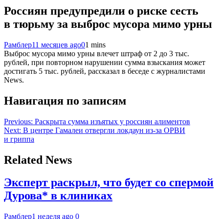
Россиян предупредили о риске сесть
в тюрьму за выброс мусора мимо урны
Рамблер
11 месяцев ago
0
1 mins
Выброс мусора мимо урны влечет штраф от 2 до 3 тыс.
рублей, при повторном нарушении сумма взыскания может
достигать 5 тыс. рублей, рассказал в беседе с журналистами
News.
Навигация по записям
Previous:
Раскрыта сумма изъятых у россиян алиментов
Next:
В центре Гамалеи отвергли локдаун из-за ОРВИ
и гриппа
Related News
Эксперт раскрыл, что будет со спермой
Дурова* в клиниках
Рамблер
1 неделя ago
0