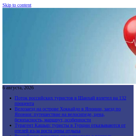
Skip to content
6 августа, 2026
Поток российских туристов в Шанхай взлетел на 132
процента
Велозаезд на острове Хоккайдо в Японии, заезд по
Японии: путешествие на велосипеде, цена,
безопасность, маршрут, особенности
Турагент Кашыр: туристы в Турции отказываются от
отелей из-за роста цены отдыха