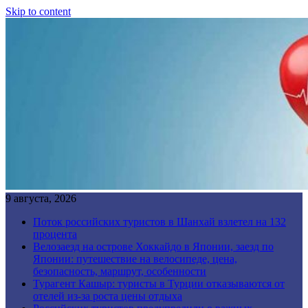
Skip to content
9 августа, 2026
Поток российских туристов в Шанхай взлетел на 132
процента
Велозаезд на острове Хоккайдо в Японии, заезд по
Японии: путешествие на велосипеде, цена,
безопасность, маршрут, особенности
Турагент Кашыр: туристы в Турции отказываются от
отелей из-за роста цены отдыха