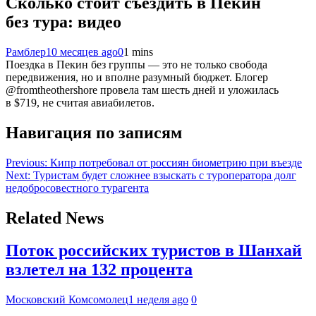
Сколько стоит съездить в Пекин
без тура: видео
Рамблер
10 месяцев ago
0
1 mins
Поездка в Пекин без группы — это не только свобода
передвижения, но и вполне разумный бюджет. Блогер
@fromtheothershore провела там шесть дней и уложилась
в $719, не считая авиабилетов.
Навигация по записям
Previous:
Кипр потребовал от россиян биометрию при въезде
Next:
Туристам будет сложнее взыскать с туроператора долг
недобросовестного турагента
Related News
Поток российских туристов в Шанхай
взлетел на 132 процента
Московский Комсомолец
1 неделя ago
0