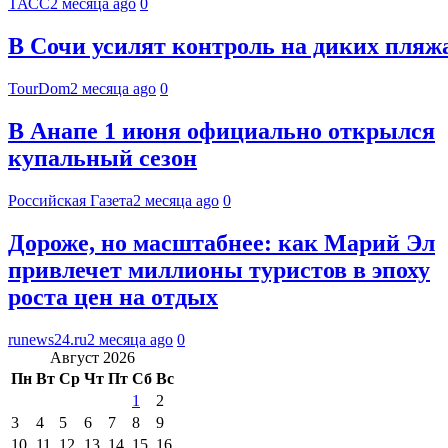
ТАСС
2 месяца ago
0
В Сочи усилят контроль на диких пляж
TourDom
2 месяца ago
0
В Анапе 1 июня официально открылся
купальный сезон
Российская Газета
2 месяца ago
0
Дороже, но масштабнее: как Марий Эл
привлечет миллионы туристов в эпоху
роста цен на отдых
runews24.ru
2 месяца ago
0
Август 2026
Пн
Вт
Ср
Чт
Пт
Сб
Вс
1
2
3
4
5
6
7
8
9
10
11
12
13
14
15
16