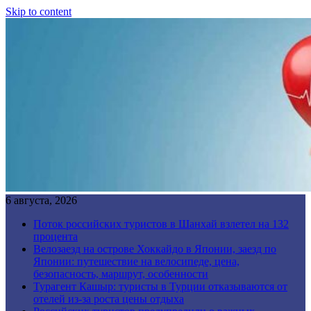
Skip to content
6 августа, 2026
Поток российских туристов в Шанхай взлетел на 132
процента
Велозаезд на острове Хоккайдо в Японии, заезд по
Японии: путешествие на велосипеде, цена,
безопасность, маршрут, особенности
Турагент Кашыр: туристы в Турции отказываются от
отелей из-за роста цены отдыха