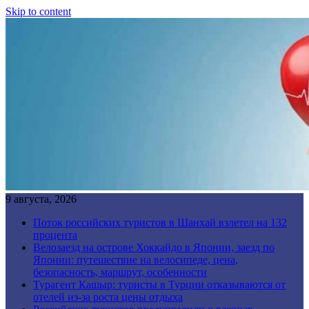
Skip to content
9 августа, 2026
Поток российских туристов в Шанхай взлетел на 132
процента
Велозаезд на острове Хоккайдо в Японии, заезд по
Японии: путешествие на велосипеде, цена,
безопасность, маршрут, особенности
Турагент Кашыр: туристы в Турции отказываются от
отелей из-за роста цены отдыха