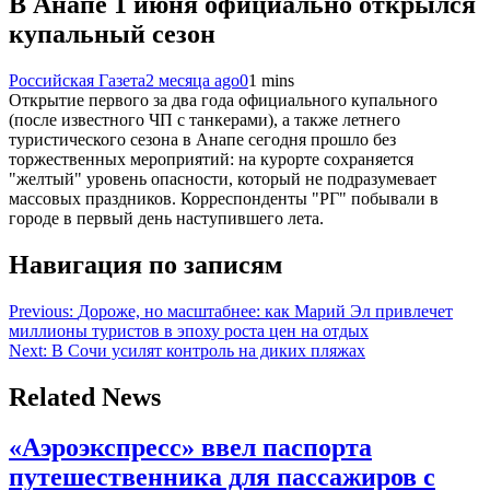
В Анапе 1 июня официально открылся
купальный сезон
Российская Газета
2 месяца ago
0
1 mins
Открытие первого за два года официального купального
(после известного ЧП с танкерами), а также летнего
туристического сезона в Анапе сегодня прошло без
торжественных мероприятий: на курорте сохраняется
"желтый" уровень опасности, который не подразумевает
массовых праздников. Корреспонденты "РГ" побывали в
городе в первый день наступившего лета.
Навигация по записям
Previous:
Дороже, но масштабнее: как Марий Эл привлечет
миллионы туристов в эпоху роста цен на отдых
Next:
В Сочи усилят контроль на диких пляжах
Related News
«Аэроэкспресс» ввел паспорта
путешественника для пассажиров с