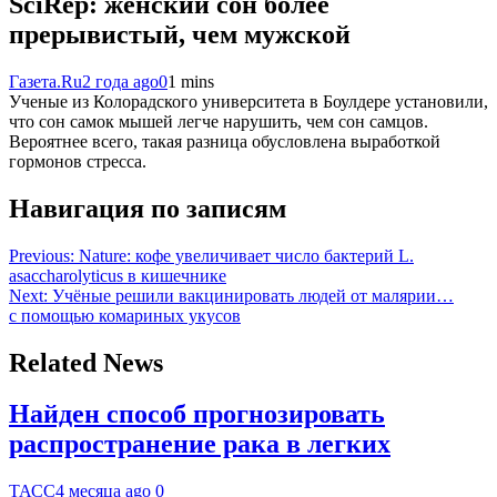
SciRep: женский сон более
прерывистый, чем мужской
Газета.Ru
2 года ago
0
1 mins
Ученые из Колорадского университета в Боулдере установили,
что сон самок мышей легче нарушить, чем сон самцов.
Вероятнее всего, такая разница обусловлена выработкой
гормонов стресса.
Навигация по записям
Previous:
Nature: кофе увеличивает число бактерий L.
asaccharolyticus в кишечнике
Next:
Учёные решили вакцинировать людей от малярии…
с помощью комариных укусов
Related News
Найден способ прогнозировать
распространение рака в легких
ТАСС
4 месяца ago
0