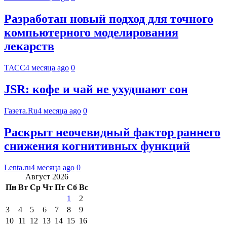
Разработан новый подход для точного
компьютерного моделирования
лекарств
ТАСС
4 месяца ago
0
JSR: кофе и чай не ухудшают сон
Газета.Ru
4 месяца ago
0
Раскрыт неочевидный фактор раннего
снижения когнитивных функций
Lenta.ru
4 месяца ago
0
Август 2026
Пн
Вт
Ср
Чт
Пт
Сб
Вс
1
2
3
4
5
6
7
8
9
10
11
12
13
14
15
16