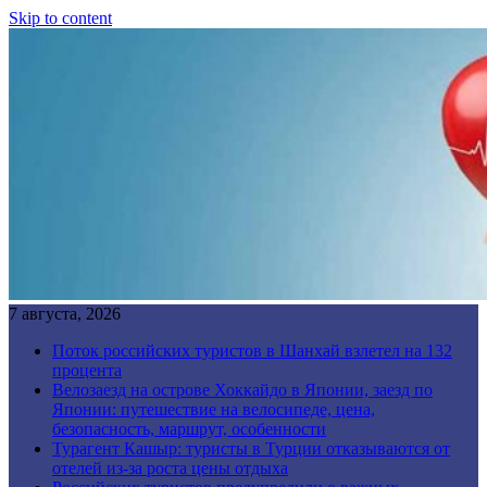
Skip to content
7 августа, 2026
Поток российских туристов в Шанхай взлетел на 132
процента
Велозаезд на острове Хоккайдо в Японии, заезд по
Японии: путешествие на велосипеде, цена,
безопасность, маршрут, особенности
Турагент Кашыр: туристы в Турции отказываются от
отелей из-за роста цены отдыха