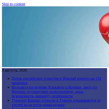
Skip to content
8 августа, 2026
Поток российских туристов в Шанхай взлетел на 132
процента
Велозаезд на острове Хоккайдо в Японии, заезд по
Японии: путешествие на велосипеде, цена,
безопасность, маршрут, особенности
Турагент Кашыр: туристы в Турции отказываются от
отелей из-за роста цены отдыха