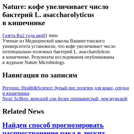
Nature: кофе увеличивает число
бактерий L. asaccharolyticus
в кишечнике
Газета.Ru
2 года ago
0
1 mins
Ученые из Медицинской школы Вашингтонского
университета установили, что кофе увеличивает число
потенциально полезных бактерий L. asaccharolyticus
в кишечнике. Результаты исследования опубликованы
в журнале Nature Microbiology.
Навигация по записям
Previous:
Health&Science: бурый рис полезен для кожи, сердца
и кишечника
Next:
SciRep: женский сон более прерывистый, чем мужской
Related News
Найден способ прогнозировать
распространение рака в легких