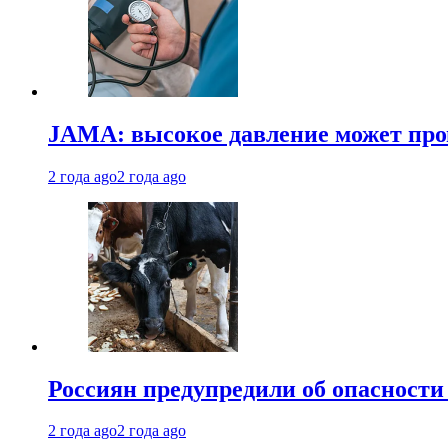
JAMA: высокое давление может про
2 года ago
2 года ago
Россиян предупредили об опасности
2 года ago
2 года ago