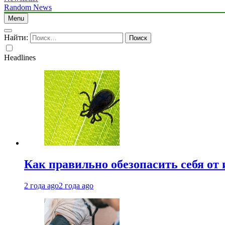
Random News
Menu
Найти:
Headlines
Как правильно обезопасить себя от
2 года ago
2 года ago