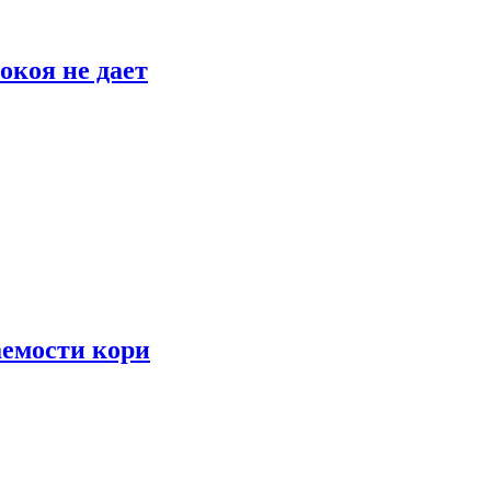
окоя не дает
аемости кори