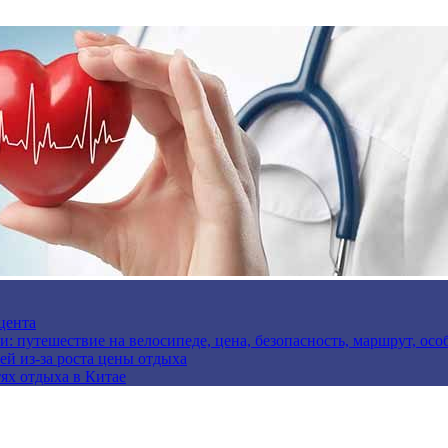
цента
и: путешествие на велосипеде, цена, безопасность, маршрут, ос
ей из-за роста цены отдыха
ях отдыха в Китае