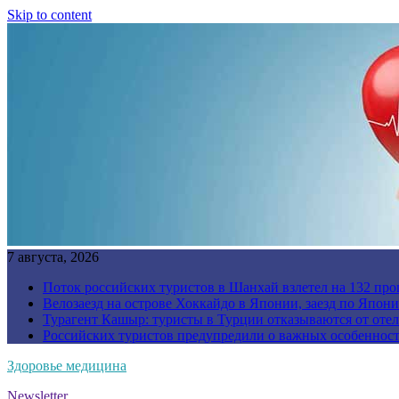
Skip to content
7 августа, 2026
Поток российских туристов в Шанхай взлетел на 132 про
Велозаезд на острове Хоккайдо в Японии, заезд по Япони
Турагент Кашыр: туристы в Турции отказываются от отел
Российских туристов предупредили о важных особенност
Здоровье медицина
Newsletter