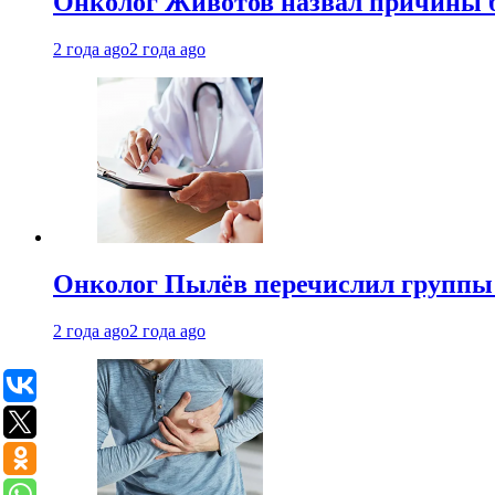
Онколог Животов назвал причины 
2 года ago
2 года ago
Онколог Пылёв перечислил группы
2 года ago
2 года ago