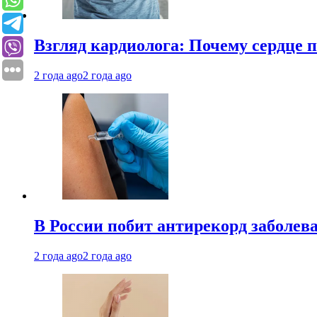
Взгляд кардиолога: Почему сердце п
2 года ago
2 года ago
В России побит антирекорд заболев
2 года ago
2 года ago