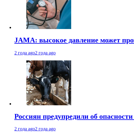
JAMA: высокое давление может про
2 года ago
2 года ago
Россиян предупредили об опасности
2 года ago
2 года ago