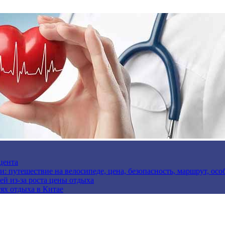
цента
и: путешествие на велосипеде, цена, безопасность, маршрут, ос
ей из-за роста цены отдыха
ях отдыха в Китае