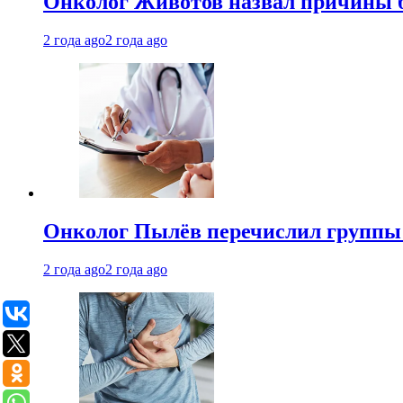
Онколог Животов назвал причины 
2 года ago
2 года ago
Онколог Пылёв перечислил группы
2 года ago
2 года ago