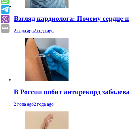
Взгляд кардиолога: Почему сердце п
2 года ago
2 года ago
В России побит антирекорд заболев
2 года ago
2 года ago