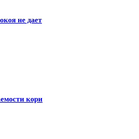
окоя не дает
аемости кори