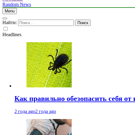
Random News
Menu
Найти:
Headlines
Как правильно обезопасить себя от
2 года ago
2 года ago