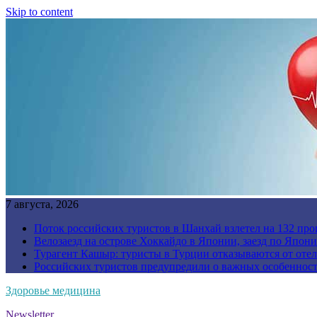
Skip to content
7 августа, 2026
Поток российских туристов в Шанхай взлетел на 132 про
Велозаезд на острове Хоккайдо в Японии, заезд по Япони
Турагент Кашыр: туристы в Турции отказываются от отел
Российских туристов предупредили о важных особенност
Здоровье медицина
Newsletter