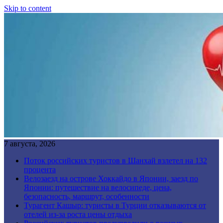
Skip to content
7 августа, 2026
Поток российских туристов в Шанхай взлетел на 132
процента
Велозаезд на острове Хоккайдо в Японии, заезд по
Японии: путешествие на велосипеде, цена,
безопасность, маршрут, особенности
Турагент Кашыр: туристы в Турции отказываются от
отелей из-за роста цены отдыха