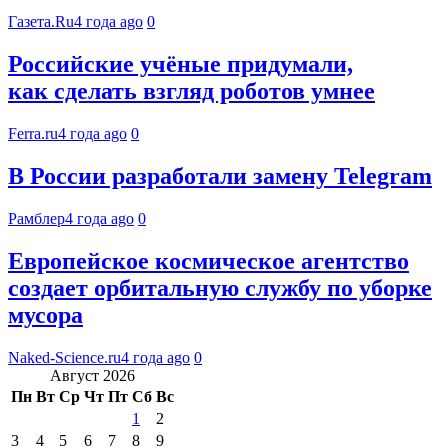
Газета.Ru
4 года ago
0
Российские учёные придумали,
как сделать взгляд роботов умнее
Ferra.ru
4 года ago
0
В России разработали замену Telegram
Рамблер
4 года ago
0
Европейское космическое агентство
создает орбитальную службу по уборке
мусора
Naked-Science.ru
4 года ago
0
Август 2026
Пн
Вт
Ср
Чт
Пт
Сб
Вс
1
2
3
4
5
6
7
8
9