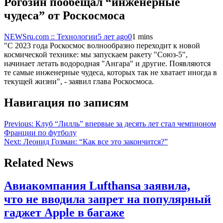
Рогозин пообещал “инженерные
чудеса” от Роскосмоса
NEWSru.com :: Технологии
5 лет ago
0
1 mins
"С 2023 года Роскосмос волнообразно переходит к новой
космической технике: мы запускаем ракету "Союз-5",
начинает летать водородная "Ангара" и другие. Появляются
те самые инженерные чудеса, которых так не хватает иногда в
текущей жизни", - заявил глава Роскосмоса.
Навигация по записям
Previous:
Клуб “Лилль” впервые за десять лет стал чемпионом
Франции по футболу
Next:
Леонид Гозман: “Как все это закончится?”
Related News
Авиакомпания Lufthansa заявила,
что не вводила запрет на популярный
гаджет Apple в багаже