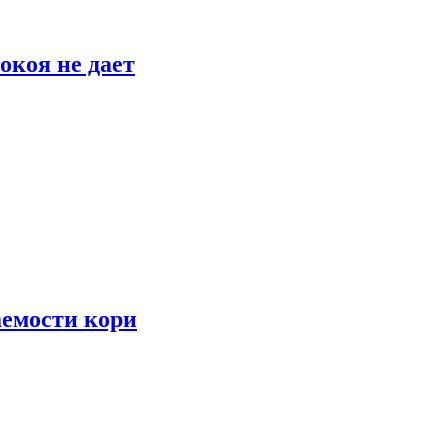
окоя не дает
аемости кори