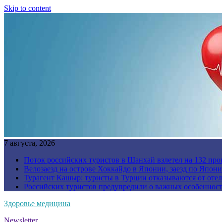
Skip to content
7 августа, 2026
Поток российских туристов в Шанхай взлетел на 132 про
Велозаезд на острове Хоккайдо в Японии, заезд по Япони
Турагент Кашыр: туристы в Турции отказываются от отел
Российских туристов предупредили о важных особенност
Здоровье медицина
Newsletter