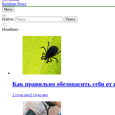
Random News
Menu
Найти:
Headlines
Как правильно обезопасить себя от
2 года ago
2 года ago