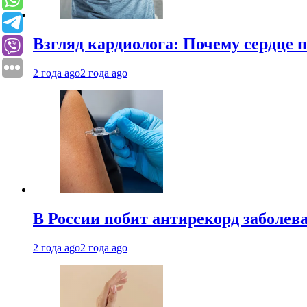
Взгляд кардиолога: Почему сердце п
2 года ago
2 года ago
В России побит антирекорд заболев
2 года ago
2 года ago