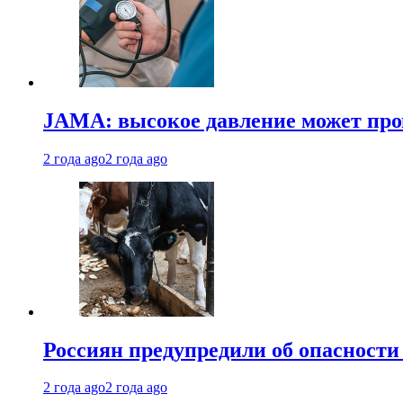
JAMA: высокое давление может про
2 года ago
2 года ago
Россиян предупредили об опасности
2 года ago
2 года ago