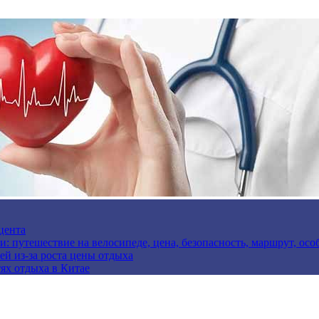
цента
и: путешествие на велосипеде, цена, безопасность, маршрут, ос
ей из-за роста цены отдыха
ях отдыха в Китае