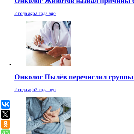
Онколог Животов назвал причины 
2 года ago
2 года ago
Онколог Пылёв перечислил группы
2 года ago
2 года ago