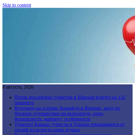
Skip to content
8 августа, 2026
Поток российских туристов в Шанхай взлетел на 132
процента
Велозаезд на острове Хоккайдо в Японии, заезд по
Японии: путешествие на велосипеде, цена,
безопасность, маршрут, особенности
Турагент Кашыр: туристы в Турции отказываются от
отелей из-за роста цены отдыха