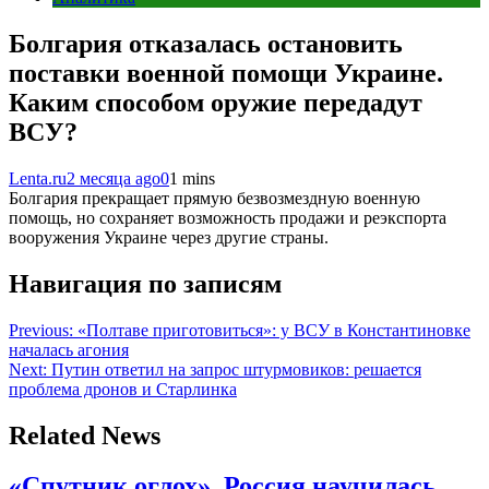
Болгария отказалась остановить
поставки военной помощи Украине.
Каким способом оружие передадут
ВСУ?
Lenta.ru
2 месяца ago
0
1 mins
Болгария прекращает прямую безвозмездную военную
помощь, но сохраняет возможность продажи и реэкспорта
вооружения Украине через другие страны.
Навигация по записям
Previous:
«Полтаве приготовиться»: у ВСУ в Константиновке
началась агония
Next:
Путин ответил на запрос штурмовиков: решается
проблема дронов и Старлинка
Related News
«Спутник оглох». Россия научилась