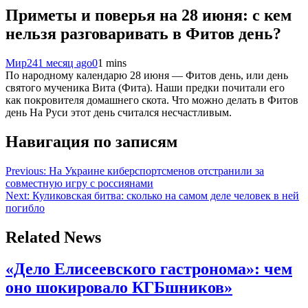
Приметы и поверья на 28 июня: с кем
нельзя разговаривать в Фитов день?
Мир24
1 месяц ago
0
1 mins
По народному календарю 28 июня — Фитов день, или день
святого мученика Вита (Фита). Наши предки почитали его
как покровителя домашнего скота. Что можно делать в Фитов
день На Руси этот день считался несчастливым.
Навигация по записям
Previous:
На Украине киберспортсменов отстранили за
совместную игру с россиянами
Next:
Куликовская битва: сколько на самом деле человек в ней
погибло
Related News
«Дело Елисеевского гастронома»: чем
оно шокировало КГБшников»