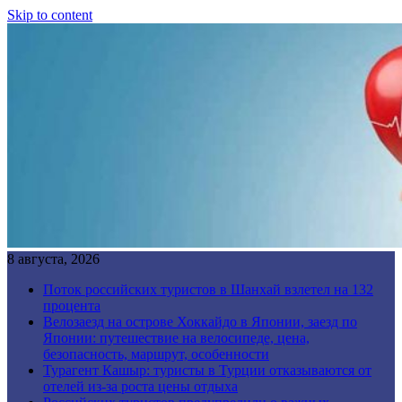
Skip to content
8 августа, 2026
Поток российских туристов в Шанхай взлетел на 132
процента
Велозаезд на острове Хоккайдо в Японии, заезд по
Японии: путешествие на велосипеде, цена,
безопасность, маршрут, особенности
Турагент Кашыр: туристы в Турции отказываются от
отелей из-за роста цены отдыха