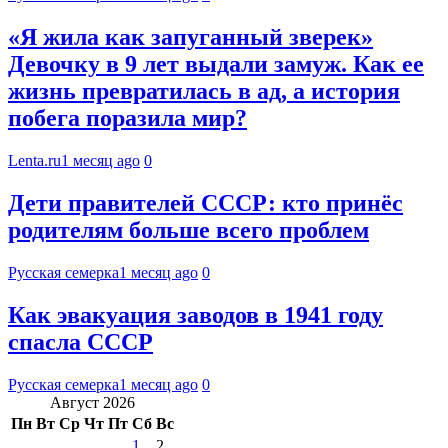
«Я жила как запуганный зверек»
Девочку в 9 лет выдали замуж. Как ее
жизнь превратилась в ад, а история
побега поразила мир?
Lenta.ru
1 месяц ago
0
Дети правителей СССР: кто принёс
родителям больше всего проблем
Русская семерка
1 месяц ago
0
Как эвакуация заводов в 1941 году
спасла СССР
Русская семерка
1 месяц ago
0
Август 2026
Пн
Вт
Ср
Чт
Пт
Сб
Вс
1
2