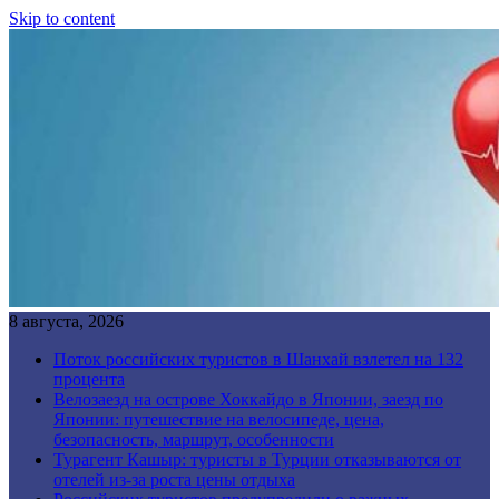
Skip to content
8 августа, 2026
Поток российских туристов в Шанхай взлетел на 132
процента
Велозаезд на острове Хоккайдо в Японии, заезд по
Японии: путешествие на велосипеде, цена,
безопасность, маршрут, особенности
Турагент Кашыр: туристы в Турции отказываются от
отелей из-за роста цены отдыха