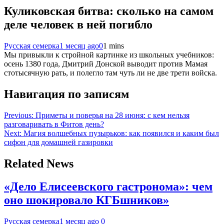
Куликовская битва: сколько на самом
деле человек в ней погибло
Русская семерка
1 месяц ago
0
1 mins
Мы привыкли к стройной картинке из школьных учебников:
осень 1380 года, Дмитрий Донской выводит против Мамая
стотысячную рать, и полегло там чуть ли не две трети войска.
Навигация по записям
Previous:
Приметы и поверья на 28 июня: с кем нельзя
разговаривать в Фитов день?
Next:
Магия волшебных пузырьков: как появился и каким был
сифон для домашней газировки
Related News
«Дело Елисеевского гастронома»: чем
оно шокировало КГБшников»
Русская семерка
1 месяц ago
0