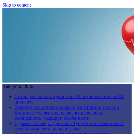
Skip to content
8 августа, 2026
Поток российских туристов в Шанхай взлетел на 132
процента
Велозаезд на острове Хоккайдо в Японии, заезд по
Японии: путешествие на велосипеде, цена,
безопасность, маршрут, особенности
Турагент Кашыр: туристы в Турции отказываются от
отелей из-за роста цены отдыха