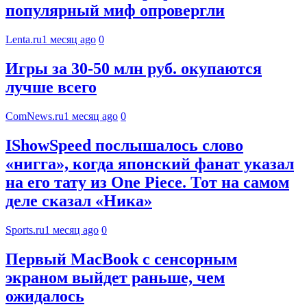
популярный миф опровергли
Lenta.ru
1 месяц ago
0
Игры за 30-50 млн руб. окупаются
лучше всего
ComNews.ru
1 месяц ago
0
IShowSpeed послышалось слово
«нигга», когда японский фанат указал
на его тату из One Piece. Тот на самом
деле сказал «Ника»
Sports.ru
1 месяц ago
0
Первый MacBook с сенсорным
экраном выйдет раньше, чем
ожидалось