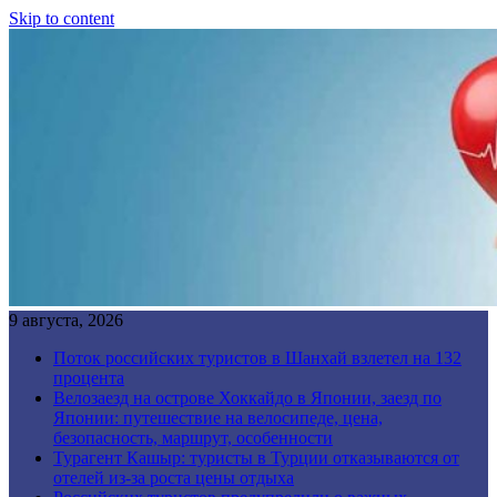
Skip to content
9 августа, 2026
Поток российских туристов в Шанхай взлетел на 132
процента
Велозаезд на острове Хоккайдо в Японии, заезд по
Японии: путешествие на велосипеде, цена,
безопасность, маршрут, особенности
Турагент Кашыр: туристы в Турции отказываются от
отелей из-за роста цены отдыха