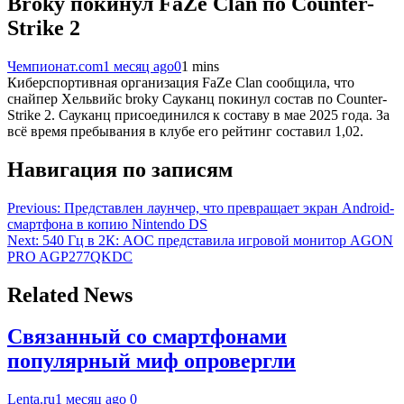
Broky покинул FaZe Clan по Counter-
Strike 2
Чемпионат.com
1 месяц ago
0
1 mins
Киберспортивная организация FaZe Clan сообщила, что
снайпер Хельвийс broky Сауканц покинул состав по Counter-
Strike 2. Сауканц присоединился к составу в мае 2025 года. За
всё время пребывания в клубе его рейтинг составил 1,02.
Навигация по записям
Previous:
Представлен лаунчер, что превращает экран Android-
смартфона в копию Nintendo DS
Next:
540 Гц в 2К: AOC представила игровой монитор AGON
PRO AGP277QKDC
Related News
Связанный со смартфонами
популярный миф опровергли
Lenta.ru
1 месяц ago
0