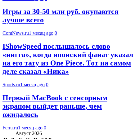
Игры за 30-50 млн руб. окупаются
лучше всего
ComNews.ru
1 месяц ago
0
IShowSpeed послышалось слово
«нигга», когда японский фанат указал
на его тату из One Piece. Тот на самом
деле сказал «Ника»
Sports.ru
1 месяц ago
0
Первый MacBook с сенсорным
экраном выйдет раньше, чем
ожидалось
Ferra.ru
1 месяц ago
0
Август 2026