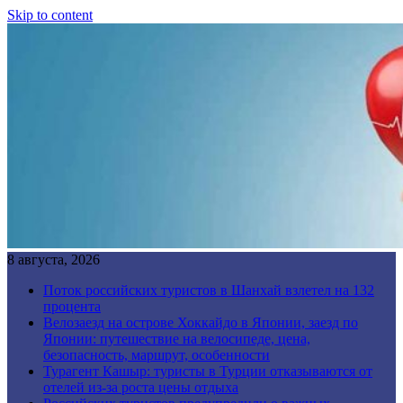
Skip to content
8 августа, 2026
Поток российских туристов в Шанхай взлетел на 132
процента
Велозаезд на острове Хоккайдо в Японии, заезд по
Японии: путешествие на велосипеде, цена,
безопасность, маршрут, особенности
Турагент Кашыр: туристы в Турции отказываются от
отелей из-за роста цены отдыха