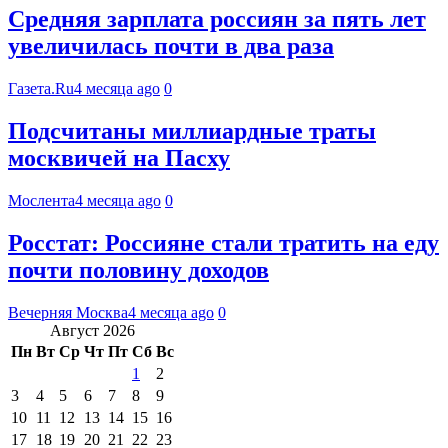
Средняя зарплата россиян за пять лет
увеличилась почти в два раза
Газета.Ru
4 месяца ago
0
Подсчитаны миллиардные траты
москвичей на Пасху
Мослента
4 месяца ago
0
Росстат: Россияне стали тратить на еду
почти половину доходов
Вечерняя Москва
4 месяца ago
0
Август 2026
Пн
Вт
Ср
Чт
Пт
Сб
Вс
1
2
3
4
5
6
7
8
9
10
11
12
13
14
15
16
17
18
19
20
21
22
23