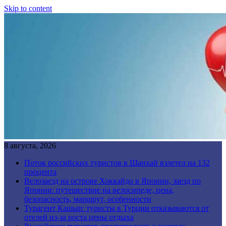
Skip to content
8 августа, 2026
Поток российских туристов в Шанхай взлетел на 132
процента
Велозаезд на острове Хоккайдо в Японии, заезд по
Японии: путешествие на велосипеде, цена,
безопасность, маршрут, особенности
Турагент Кашыр: туристы в Турции отказываются от
отелей из-за роста цены отдыха