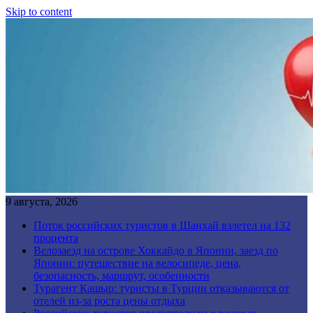
Skip to content
9 августа, 2026
Поток российских туристов в Шанхай взлетел на 132
процента
Велозаезд на острове Хоккайдо в Японии, заезд по
Японии: путешествие на велосипеде, цена,
безопасность, маршрут, особенности
Турагент Кашыр: туристы в Турции отказываются от
отелей из-за роста цены отдыха