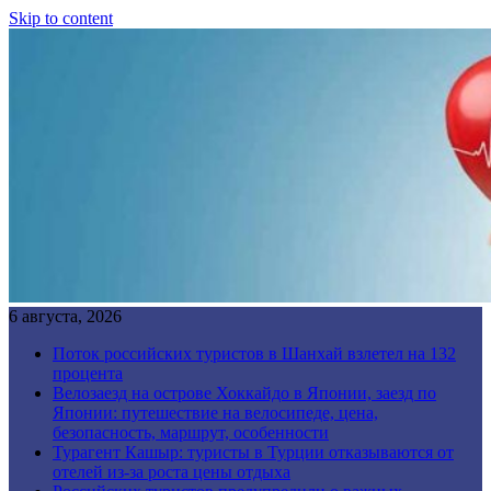
Skip to content
6 августа, 2026
Поток российских туристов в Шанхай взлетел на 132
процента
Велозаезд на острове Хоккайдо в Японии, заезд по
Японии: путешествие на велосипеде, цена,
безопасность, маршрут, особенности
Турагент Кашыр: туристы в Турции отказываются от
отелей из-за роста цены отдыха