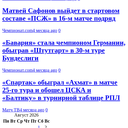
Матвей Сафонов выйдет в стартовом
составе «ПСЖ» в 16-м матче подряд
Чемпионат.com
4 месяца ago
0
«Бавария» стала чемпионом Германии,
обыграв «Штутгарт» в 30-м туре
Бундеслиги
Чемпионат.com
4 месяца ago
0
«Спартак» обыграл «Ахмат» в матче
25‑го тура и обошел ЦСКА и
«Балтику» в турнирной таблице РПЛ
Матч ТВ
4 месяца ago
0
Август 2026
Пн
Вт
Ср
Чт
Пт
Сб
Вс
1
2