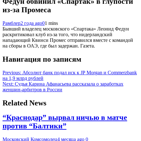
Федун обвинил «Спартак» в глупости
из-за Промеса
Рамблер
2 года ago
0
1 mins
Бывший владелец московского «Спартака» Леонид Федун
раскритиковал клуб из-за того, что нидерландский
нападающий Квинси Промес отправился вместе с командой
на сборы в ОАЭ, где был задержан. Газета.
Навигация по записям
Previous:
Абсолют банк подал иск к JP Morgan и Commerzbank
на 1,9 млрд рублей
Next:
Судья Карина Афанасьева рассказала о заработках
женщин-арбитров в России
Related News
“Краснодар” вырвал ничью в матче
против “Балтики”
Московский Комсомолец
4 месяца ago
0