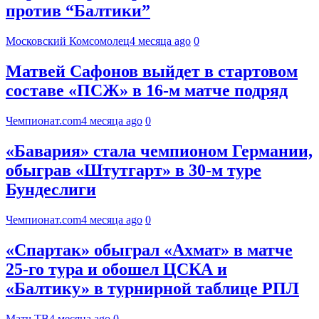
против “Балтики”
Московский Комсомолец
4 месяца ago
0
Матвей Сафонов выйдет в стартовом
составе «ПСЖ» в 16-м матче подряд
Чемпионат.com
4 месяца ago
0
«Бавария» стала чемпионом Германии,
обыграв «Штутгарт» в 30-м туре
Бундеслиги
Чемпионат.com
4 месяца ago
0
«Спартак» обыграл «Ахмат» в матче
25‑го тура и обошел ЦСКА и
«Балтику» в турнирной таблице РПЛ
Матч ТВ
4 месяца ago
0