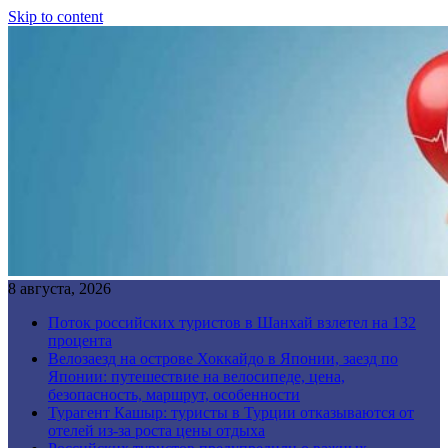
Skip to content
8 августа, 2026
Поток российских туристов в Шанхай взлетел на 132
процента
Велозаезд на острове Хоккайдо в Японии, заезд по
Японии: путешествие на велосипеде, цена,
безопасность, маршрут, особенности
Турагент Кашыр: туристы в Турции отказываются от
отелей из-за роста цены отдыха