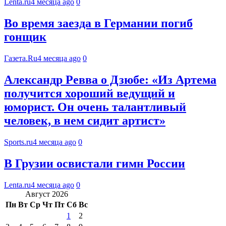
Lenta.ru
4 месяца ago
0
Во время заезда в Германии погиб
гонщик
Газета.Ru
4 месяца ago
0
Александр Ревва о Дзюбе: «Из Артема
получится хороший ведущий и
юморист. Он очень талантливый
человек, в нем сидит артист»
Sports.ru
4 месяца ago
0
В Грузии освистали гимн России
Lenta.ru
4 месяца ago
0
Август 2026
Пн
Вт
Ср
Чт
Пт
Сб
Вс
1
2