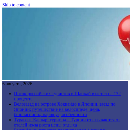
Skip to content
6 августа, 2026
Поток российских туристов в Шанхай взлетел на 132
процента
Велозаезд на острове Хоккайдо в Японии, заезд по
Японии: путешествие на велосипеде, цена,
безопасность, маршрут, особенности
Турагент Кашыр: туристы в Турции отказываются от
отелей из-за роста цены отдыха