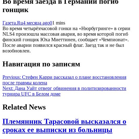
Во время заезда в Германии погиб
гонщик
Газета.Ru
4 месяца ago
0
1 mins
Во время четырёхчасовой гонки на «Нюрбугринге» в серии
NLS4 произошла массовая авария, во время которой погиб
финский гонщик Юха Миеттинен, сообщает «Чемпионат».
После аварии появился красный флаг. Заезд так и не был
возобновлен.
Навигация по записям
Previous:
Стефен Карри рассказал о плане восстановления
после травмы колена
Next:
Дана Уайт отверг обвинения в политизированности
турнира UFC в Белом доме
Related News
Племянник Тарасовой высказался о
сроках ее выписки из больницы