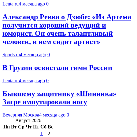
Lenta.ru
4 месяца ago
0
Александр Ревва о Дзюбе: «Из Артема
получится хороший ведущий и
юморист. Он очень талантливый
человек, в нем сидит артист»
Sports.ru
4 месяца ago
0
В Грузии освистали гимн России
Lenta.ru
4 месяца ago
0
Бывшему защитнику «Шинника»
Загре ампутировали ногу
Вечерняя Москва
4 месяца ago
0
Август 2026
Пн
Вт
Ср
Чт
Пт
Сб
Вс
1
2