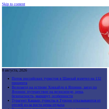
Skip to content
8 августа, 2026
Поток российских туристов в Шанхай взлетел на 132
процента
Велозаезд на острове Хоккайдо в Японии, заезд по
Японии: путешествие на велосипеде, цена,
безопасность, маршрут, особенности
Турагент Кашыр: туристы в Турции отказываются от
отелей из-за роста цены отдыха