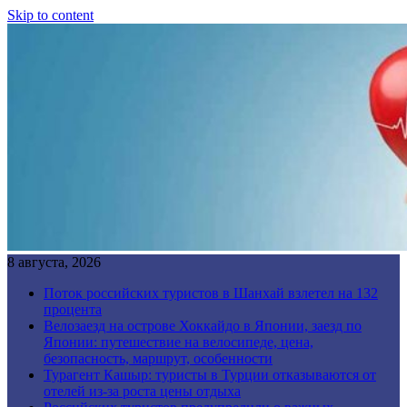
Skip to content
8 августа, 2026
Поток российских туристов в Шанхай взлетел на 132
процента
Велозаезд на острове Хоккайдо в Японии, заезд по
Японии: путешествие на велосипеде, цена,
безопасность, маршрут, особенности
Турагент Кашыр: туристы в Турции отказываются от
отелей из-за роста цены отдыха