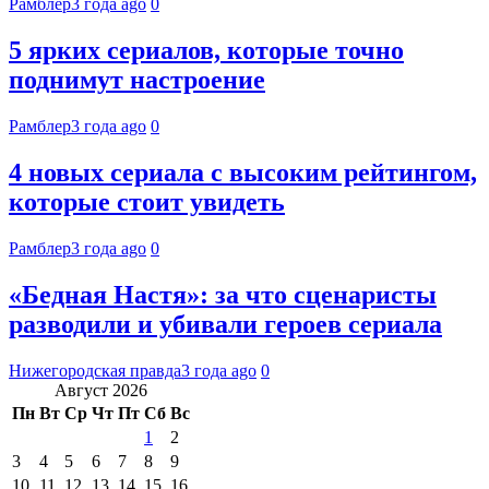
Рамблер
3 года ago
0
5 ярких сериалов, которые точно
поднимут настроение
Рамблер
3 года ago
0
4 новых сериала с высоким рейтингом,
которые стоит увидеть
Рамблер
3 года ago
0
«Бедная Настя»: за что сценаристы
разводили и убивали героев сериала
Нижегородская правда
3 года ago
0
Август 2026
Пн
Вт
Ср
Чт
Пт
Сб
Вс
1
2
3
4
5
6
7
8
9
10
11
12
13
14
15
16