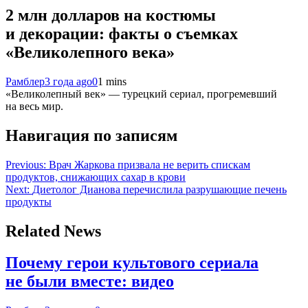
2 млн долларов на костюмы
и декорации: факты о съемках
«Великолепного века»
Рамблер
3 года ago
0
1 mins
«Великолепный век» — турецкий сериал, прогремевший
на весь мир.
Навигация по записям
Previous:
Врач Жаркова призвала не верить спискам
продуктов, снижающих сахар в крови
Next:
Диетолог Дианова перечислила разрушающие печень
продукты
Related News
Почему герои культового сериала
не были вместе: видео