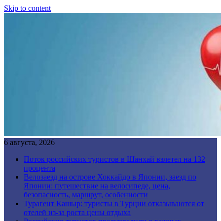
Skip to content
6 августа, 2026
Поток российских туристов в Шанхай взлетел на 132
процента
Велозаезд на острове Хоккайдо в Японии, заезд по
Японии: путешествие на велосипеде, цена,
безопасность, маршрут, особенности
Турагент Кашыр: туристы в Турции отказываются от
отелей из-за роста цены отдыха