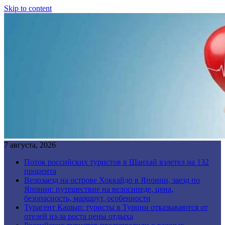
Skip to content
7 августа, 2026
Поток российских туристов в Шанхай взлетел на 132
процента
Велозаезд на острове Хоккайдо в Японии, заезд по
Японии: путешествие на велосипеде, цена,
безопасность, маршрут, особенности
Турагент Кашыр: туристы в Турции отказываются от
отелей из-за роста цены отдыха