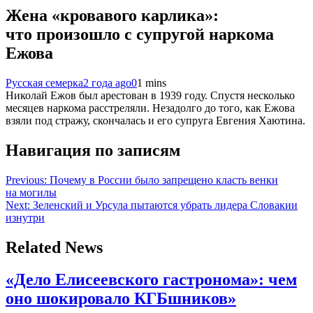
Жена «кровавого карлика»:
что произошло с супругой наркома
Ежова
Русская семерка
2 года ago
0
1 mins
Николай Ежов был арестован в 1939 году. Спустя несколько
месяцев наркома расстреляли. Незадолго до того, как Ежова
взяли под стражу, скончалась и его супруга Евгения Хаютина.
Навигация по записям
Previous:
Почему в России было запрещено класть венки
на могилы
Next:
Зеленский и Урсула пытаются убрать лидера Словакии
изнутри
Related News
«Дело Елисеевского гастронома»: чем
оно шокировало КГБшников»