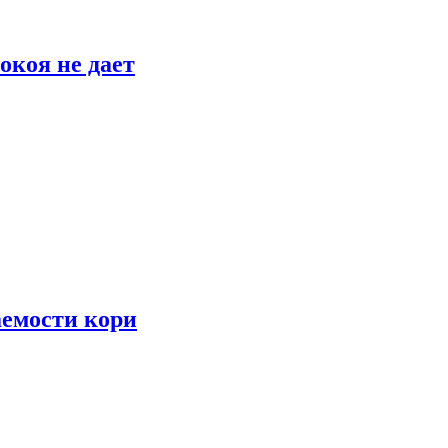
окоя не дает
аемости кори