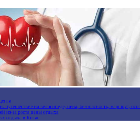
цента
и: путешествие на велосипеде, цена, безопасность, маршрут, ос
ей из-за роста цены отдыха
ях отдыха в Китае