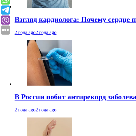
Взгляд кардиолога: Почему сердце п
2 года ago
2 года ago
В России побит антирекорд заболев
2 года ago
2 года ago