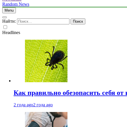
Random News
Menu
Найти:
Headlines
Как правильно обезопасить себя от
2 года ago
2 года ago