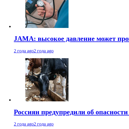
JAMA: высокое давление может про
2 года ago
2 года ago
Россиян предупредили об опасности
2 года ago
2 года ago