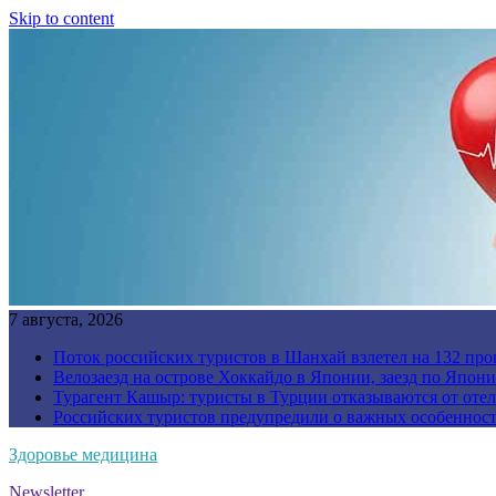
Skip to content
7 августа, 2026
Поток российских туристов в Шанхай взлетел на 132 про
Велозаезд на острове Хоккайдо в Японии, заезд по Япони
Турагент Кашыр: туристы в Турции отказываются от отел
Российских туристов предупредили о важных особенност
Здоровье медицина
Newsletter