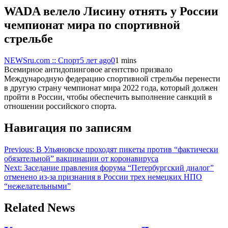
WADA велело Лисину отнять у России
чемпионат мира по спортивной
стрельбе
NEWSru.com :: Спорт
5 лет ago
0
1 mins
Всемирное антидопинговое агентство призвало
Международную федерацию спортивной стрельбы перенести
в другую страну чемпионат мира 2022 года, который должен
пройти в России, чтобы обеспечить выполнение санкций в
отношении российского спорта.
Навигация по записям
Previous:
В Ульяновске проходят пикеты против “фактически
обязательной” вакцинации от коронавируса
Next:
Заседание правления форума “Петербургский диалог”
отменено из-за признания в России трех немецких НПО
“нежелательными”
Related News