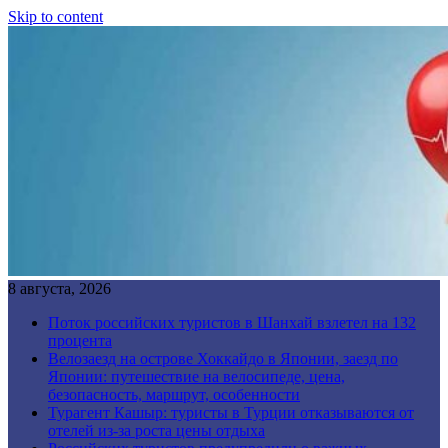
Skip to content
8 августа, 2026
Поток российских туристов в Шанхай взлетел на 132
процента
Велозаезд на острове Хоккайдо в Японии, заезд по
Японии: путешествие на велосипеде, цена,
безопасность, маршрут, особенности
Турагент Кашыр: туристы в Турции отказываются от
отелей из-за роста цены отдыха