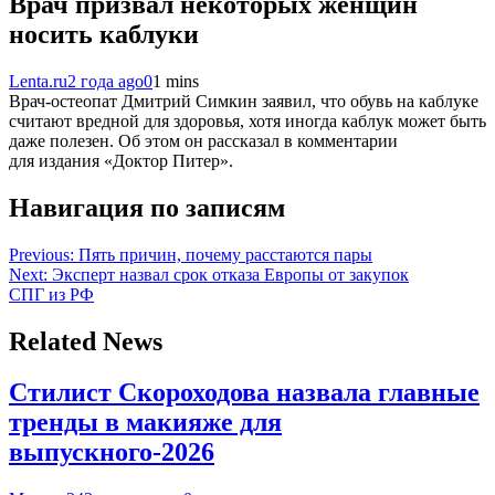
Врач призвал некоторых женщин
носить каблуки
Lenta.ru
2 года ago
0
1 mins
Врач-остеопат Дмитрий Симкин заявил, что обувь на каблуке
считают вредной для здоровья, хотя иногда каблук может быть
даже полезен. Об этом он рассказал в комментарии
для издания «Доктор Питер».
Навигация по записям
Previous:
Пять причин, почему расстаются пары
Next:
Эксперт назвал срок отказа Европы от закупок
СПГ из РФ
Related News
Стилист Скороходова назвала главные
тренды в макияже для
выпускного-2026