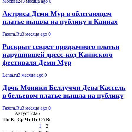
Москва24
3 месяца ago
0
Актриса Деми Мур в облегающем
платье вышла на публику в Каннах
Газета.Ru
3 месяца ago
0
Раскрыт секрет прозрачного платья
нарушившей дресс-код Каннского
фестиваля Деми Мур
Lenta.ru
3 месяца ago
0
Дочь Моники Беллуччи Дева Кассель
в бельевом платье вышла на публику
Газета.Ru
3 месяца ago
0
Август 2026
Пн
Вт
Ср
Чт
Пт
Сб
Вс
1
2