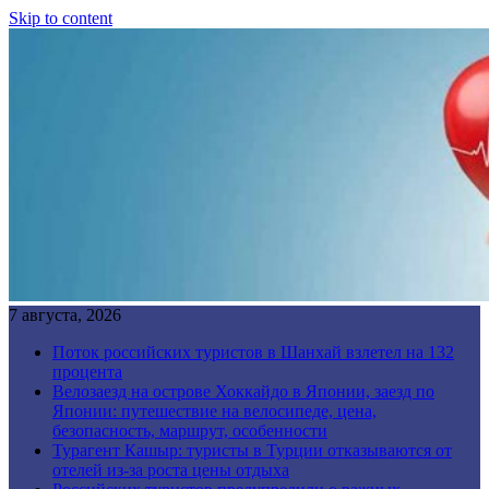
Skip to content
7 августа, 2026
Поток российских туристов в Шанхай взлетел на 132
процента
Велозаезд на острове Хоккайдо в Японии, заезд по
Японии: путешествие на велосипеде, цена,
безопасность, маршрут, особенности
Турагент Кашыр: туристы в Турции отказываются от
отелей из-за роста цены отдыха